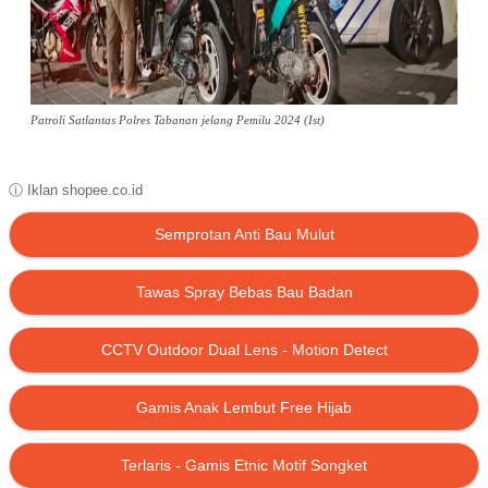
Patroli Satlantas Polres Tabanan jelang Pemilu 2024 (Ist)
ⓘ Iklan shopee.co.id
Semprotan Anti Bau Mulut
Tawas Spray Bebas Bau Badan
CCTV Outdoor Dual Lens - Motion Detect
Gamis Anak Lembut Free Hijab
Terlaris - Gamis Etnic Motif Songket