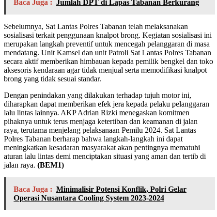
Baca Juga :
Jumlah DPT di Lapas Tabanan Berkurang
Sebelumnya, Sat Lantas Polres Tabanan telah melaksanakan
sosialisasi terkait penggunaan knalpot brong. Kegiatan sosialisasi ini
merupakan langkah preventif untuk mencegah pelanggaran di masa
mendatang. Unit Kamsel dan unit Patroli Sat Lantas Polres Tabanan
secara aktif memberikan himbauan kepada pemilik bengkel dan toko
aksesoris kendaraan agar tidak menjual serta memodifikasi knalpot
brong yang tidak sesuai standar.
Dengan penindakan yang dilakukan terhadap tujuh motor ini,
diharapkan dapat memberikan efek jera kepada pelaku pelanggaran
lalu lintas lainnya. AKP Adrian Rizki menegaskan komitmen
pihaknya untuk terus menjaga ketertiban dan keamanan di jalan
raya, terutama menjelang pelaksanaan Pemilu 2024. Sat Lantas
Polres Tabanan berharap bahwa langkah-langkah ini dapat
meningkatkan kesadaran masyarakat akan pentingnya mematuhi
aturan lalu lintas demi menciptakan situasi yang aman dan tertib di
jalan raya.
(BEM1)
Baca Juga :
Minimalisir Potensi Konflik, Polri Gelar
Operasi Nusantara Cooling System 2023-2024