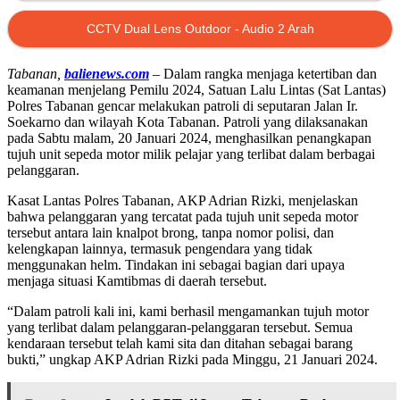
CCTV Dual Lens Outdoor - Audio 2 Arah
Tabanan,
balienews.com
– Dalam rangka menjaga ketertiban dan
keamanan menjelang Pemilu 2024, Satuan Lalu Lintas (Sat Lantas)
Polres Tabanan gencar melakukan patroli di seputaran Jalan Ir.
Soekarno dan wilayah Kota Tabanan. Patroli yang dilaksanakan
pada Sabtu malam, 20 Januari 2024, menghasilkan penangkapan
tujuh unit sepeda motor milik pelajar yang terlibat dalam berbagai
pelanggaran.
Kasat Lantas Polres Tabanan, AKP Adrian Rizki, menjelaskan
bahwa pelanggaran yang tercatat pada tujuh unit sepeda motor
tersebut antara lain knalpot brong, tanpa nomor polisi, dan
kelengkapan lainnya, termasuk pengendara yang tidak
menggunakan helm. Tindakan ini sebagai bagian dari upaya
menjaga situasi Kamtibmas di daerah tersebut.
“Dalam patroli kali ini, kami berhasil mengamankan tujuh motor
yang terlibat dalam pelanggaran-pelanggaran tersebut. Semua
kendaraan tersebut telah kami sita dan ditahan sebagai barang
bukti,” ungkap AKP Adrian Rizki pada Minggu, 21 Januari 2024.