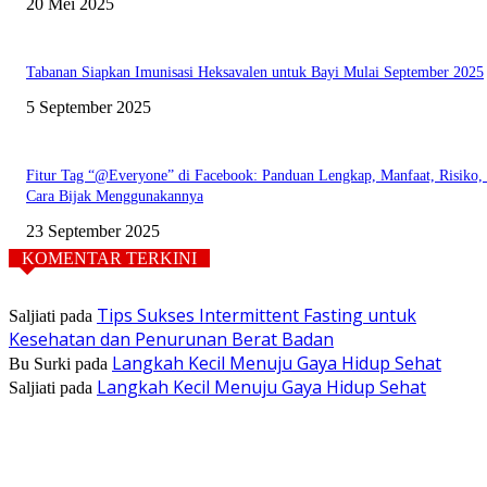
20 Mei 2025
Tabanan Siapkan Imunisasi Heksavalen untuk Bayi Mulai September 2025
5 September 2025
Fitur Tag “@Everyone” di Facebook: Panduan Lengkap, Manfaat, Risiko,
Cara Bijak Menggunakannya
23 September 2025
KOMENTAR TERKINI
Tips Sukses Intermittent Fasting untuk
Saljiati
pada
Kesehatan dan Penurunan Berat Badan
Langkah Kecil Menuju Gaya Hidup Sehat
Bu Surki
pada
Langkah Kecil Menuju Gaya Hidup Sehat
Saljiati
pada