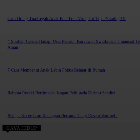
Cara Orang Tua Cegah Anak Ikut Tren Viral, Ini Tips Psikolog UI
4 Strategi Cerdas Hadapi Usia Pensiun Karyawan Swasta agar Finansial Te
Aman
7 Cara Membantu Anak Lebih Fokus Belajar di Rumah
Rahasia Rezeki Berlimpah: Jangan Pelit pada Dirimu Sendiri
Belajar Kecerdasan Keuangan Bersama Tung Desem Waringin
GAYA HIDUP