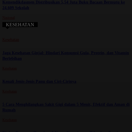
Kemendikdasmen Distribusikan 5,54 Juta Buku Bacaan Bermutu ke
24.609 Sekolah
Nasional
KESEHATAN
Kesehatan
Jaga Kesehatan Ginjal: Hindari Konsumsi Gula, Protein, dan Vitamin
Berlebihan
Kesehatan
Kenali Jenis-Jenis Panu dan Ciri-Cirinya
Kesehatan
5 Cara Menghilangkan Sakit Gigi dalam 5 Menit, Efektif dan Aman di
Rumah
Kesehatan