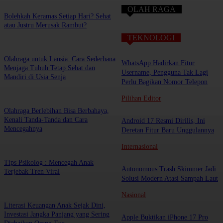
OLAH RAGA
Bolehkah Keramas Setiap Hari? Sehat
atau Justru Merusak Rambut?
TEKNOLOGI
Olahraga untuk Lansia: Cara Sederhana
WhatsApp Hadirkan Fitur
Menjaga Tubuh Tetap Sehat dan
Username, Pengguna Tak Lagi
Mandiri di Usia Senja
Perlu Bagikan Nomor Telepon
Pilihan Editor
Olahraga Berlebihan Bisa Berbahaya,
Kenali Tanda-Tanda dan Cara
Android 17 Resmi Dirilis, Ini
Mencegahnya
Deretan Fitur Baru Unggulannya
Internasional
Tips Psikolog : Mencegah Anak
Autonomous Trash Skimmer Jadi
Terjebak Tren Viral
Solusi Modern Atasi Sampah Laut
Nasional
Literasi Keuangan Anak Sejak Dini,
Investasi Jangka Panjang yang Sering
Apple Buktikan iPhone 17 Pro