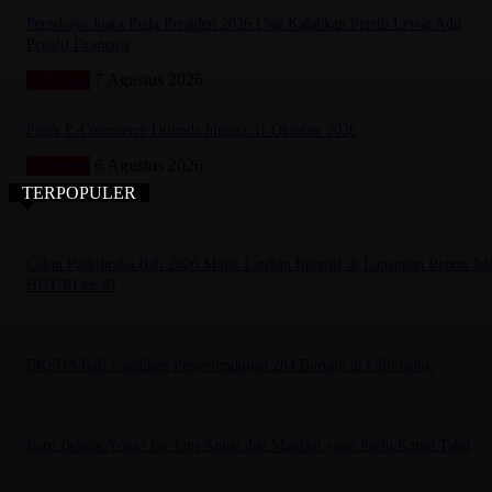
Persebaya Juara Piala Presiden 2026 Usai Kalahkan Persib Lewat Adu
Penalti Dramatis
Olahraga
7 Agustus 2026
Pajak E-Commerce Ditunda hingga 31 Oktober 2026
Ekonomi
6 Agustus 2026
TERPOPULER
Calon Paskibraka Bali 2026 Mulai Latihan Intensif di Lapangan Renon Jel
HUT RI ke-81
BKSDA Bali Gagalkan Penyelundupan 284 Burung di Gilimanuk
Baru Belajar Yoga? Ini Tips Aman dan Manfaat yang Perlu Kamu Tahu