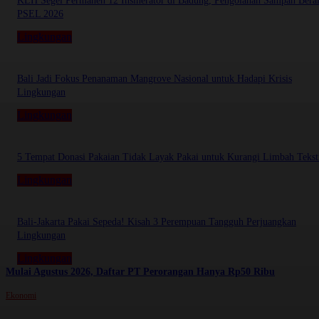
KLH Segel Permanen 12 Insinerator di Badung, Pengolahan Sampah Beral
PSEL 2026
Lingkungan
Bali Jadi Fokus Penanaman Mangrove Nasional untuk Hadapi Krisis
Lingkungan
Lingkungan
5 Tempat Donasi Pakaian Tidak Layak Pakai untuk Kurangi Limbah Tekst
Lingkungan
Bali-Jakarta Pakai Sepeda! Kisah 3 Perempuan Tangguh Perjuangkan
Lingkungan
Lingkungan
Mulai Agustus 2026, Daftar PT Perorangan Hanya Rp50 Ribu
Ekonomi