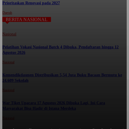
Prioritaskan Renovasi pada 2027
Daerah
BERITA NASIONAL
Nasional
Pelatihan Vokasi Nasional Batch 4 Dibuka, Pendaftaran hingga 12
Agustus 2026
Nasional
Kemendikdasmen Distribusikan 5,54 Juta Buku Bacaan Bermutu ke
24.609 Sekolah
Nasional
War Tiket Upacara 17 Agustus 2026 Dibuka Lagi, Ini Cara
Masyarakat Bisa Hadir di Istana Merdeka
Nasional