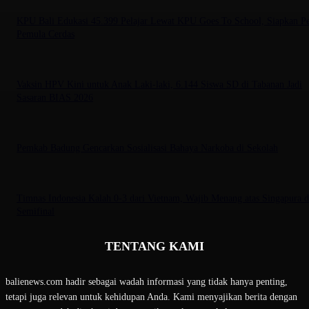
KPU Bali Edukasi 45.399 Pelajar Lewat KPU Goes To School, Siapkan P
Pemula Cerdas
Vaksin HPV Kini untuk Anak Laki-laki, 6.144 Siswa SD di Tabanan Jadi
Sasaran BIAS 2026
Pemkab Badung Gencarkan Sosialisasi Bahaya Narkoba di Sekolah
Timnas Indonesia Kalah 0-3 dari Vietnam, Wajib Menang atas Singapura 
Semifinal
TENTANG KAMI
balienews.com hadir sebagai wadah informasi yang tidak hanya penting,
tetapi juga relevan untuk kehidupan Anda. Kami menyajikan berita dengan