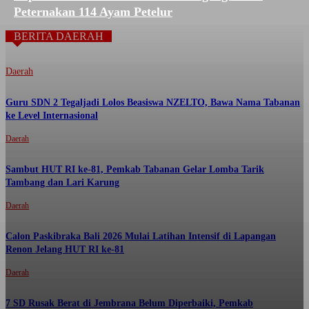
Peternakan 114 Ayam Petelur
BERITA DAERAH
Daerah
Guru SDN 2 Tegaljadi Lolos Beasiswa NZELTO, Bawa Nama Tabanan
ke Level Internasional
Daerah
Sambut HUT RI ke-81, Pemkab Tabanan Gelar Lomba Tarik
Tambang dan Lari Karung
Daerah
Calon Paskibraka Bali 2026 Mulai Latihan Intensif di Lapangan
Renon Jelang HUT RI ke-81
Daerah
7 SD Rusak Berat di Jembrana Belum Diperbaiki, Pemkab