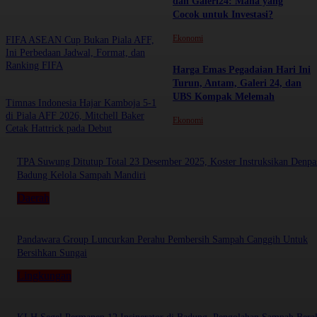
dan Galeri24: Mana yang
Cocok untuk Investasi?
Ekonomi
FIFA ASEAN Cup Bukan Piala AFF,
Ini Perbedaan Jadwal, Format, dan
Ranking FIFA
Harga Emas Pegadaian Hari Ini
Turun, Antam, Galeri 24, dan
UBS Kompak Melemah
Timnas Indonesia Hajar Kamboja 5-1
di Piala AFF 2026, Mitchell Baker
Ekonomi
Cetak Hattrick pada Debut
TPA Suwung Ditutup Total 23 Desember 2025, Koster Instruksikan Denpa
Badung Kelola Sampah Mandiri
Daerah
Pandawara Group Luncurkan Perahu Pembersih Sampah Canggih Untuk
Bersihkan Sungai
Lingkungan