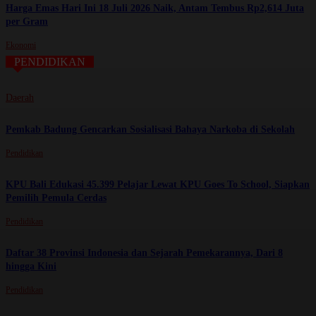
Harga Emas Hari Ini 18 Juli 2026 Naik, Antam Tembus Rp2,614 Juta
per Gram
Ekonomi
PENDIDIKAN
Daerah
Pemkab Badung Gencarkan Sosialisasi Bahaya Narkoba di Sekolah
Pendidikan
KPU Bali Edukasi 45.399 Pelajar Lewat KPU Goes To School, Siapkan
Pemilih Pemula Cerdas
Pendidikan
Daftar 38 Provinsi Indonesia dan Sejarah Pemekarannya, Dari 8
hingga Kini
Pendidikan