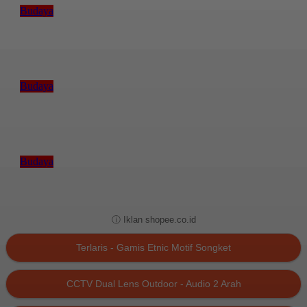
Budaya
PKB XLVIII 2026 Resmi Ditutup, Dikunjungi 1,8 Juta Orang dan Catat
Transaksi UMKM Rp5 Miliar
Budaya
Penutupan PKB 2026 Digelar 11 Juli, Disertai Penyerahan Penghargaan
dan Peluncuran Tema PKB 2027
Budaya
Jadwal PKB Jumat 10 Juli: Suluh-Solah, Drama Gong Tradisi, BWCC
India hingga Bondres Inovatif
ⓘ Iklan shopee.co.id
Terlaris - Gamis Etnic Motif Songket
CCTV Dual Lens Outdoor - Audio 2 Arah