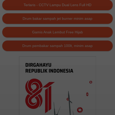
Terlaris - CCTV Lampu Dual Lens Full HD
Drum bakar sampah jet burner minim asap
Gamis Anak Lembut Free Hijab
Drum pembakar sampah 100lt, minim asap