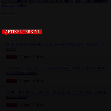
Dinkes Denpasar Temukan 3 Kasus Kecacingan, Tekankan Pentingnya
Obat dan PHBS
Kesehatan
ARTIKEL TERKINI
Lapas Tabanan Manfaatkan Brandgang untuk Peternakan 114 Ayam
Petelur
Daerah
7 Agustus 2026
Guru SDN 2 Tegaljadi Lolos Beasiswa NZELTO, Bawa Nama Tabanan
ke Level Internasional
Daerah
7 Agustus 2026
Sambut HUT RI ke-81, Pemkab Tabanan Gelar Lomba Tarik Tambang
dan Lari Karung
Daerah
7 Agustus 2026