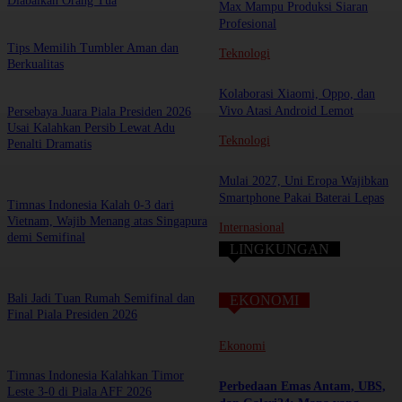
Diabaikan Orang Tua
Max Mampu Produksi Siaran
Profesional
Tips Memilih Tumbler Aman dan
Teknologi
Berkualitas
Kolaborasi Xiaomi, Oppo, dan
Vivo Atasi Android Lemot
Persebaya Juara Piala Presiden 2026
Usai Kalahkan Persib Lewat Adu
Teknologi
Penalti Dramatis
Mulai 2027, Uni Eropa Wajibkan
Smartphone Pakai Baterai Lepas
Timnas Indonesia Kalah 0-3 dari
Vietnam, Wajib Menang atas Singapura
Internasional
demi Semifinal
LINGKUNGAN
Bali Jadi Tuan Rumah Semifinal dan
EKONOMI
Final Piala Presiden 2026
Ekonomi
Timnas Indonesia Kalahkan Timor
Perbedaan Emas Antam, UBS,
Leste 3-0 di Piala AFF 2026