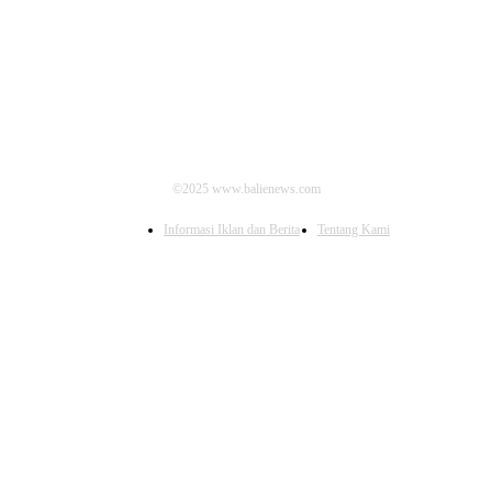
IKUTI KAMI
©2025 www.balienews.com
Informasi Iklan dan Berita
Tentang Kami