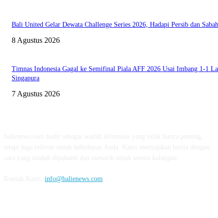
Bali United Gelar Dewata Challenge Series 2026, Hadapi Persib dan Saba
8 Agustus 2026
Timnas Indonesia Gagal ke Semifinal Piala AFF 2026 Usai Imbang 1-1 L
Singapura
7 Agustus 2026
TENTANG KAMI
balienews.com hadir sebagai wadah informasi yang tidak hanya penting,
tetapi juga relevan untuk kehidupan Anda. Kami menyajikan berita dengan
cara yang mudah dipahami dan menarik untuk semua kalangan.
Kontak Kami:
info@balienews.com