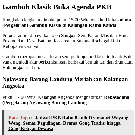
Gambuh Klasik Buka Agenda PKB
Rangkaian kegiatan dimulai pukul 15.00 Wita melalui
Rekasadana
(Pergelaran) Gambuh Klasik
di
Kalangan Ratna Kanda
.
Pergelaran ini dibawakan oleh Sanggar Seni Kakul Mas dari Banjar
Pekandelan, Desa Batuan, Kecamatan Sukawati sebagai Duta
Kabupaten Gianyar.
Gambuh merupakan salah satu seni pertunjukan klasik tertua di Bali
yang menjadi akar perkembangan berbagai bentuk tari dan dramatari
Bali hingga saat ini.
Nglawang Barong Landung Meriahkan Kalangan
Angsoka
Pukul 17.00 Wita, Kalangan Angsoka menghadirkan
Rekasadana
(Pergelaran) Nglawang Barong Landung
.
Baca Juga :
Jadwal PKB Rabu 8 Juli: Dramatari Wayang
Wong, Semar Pagulingan, Drama Gong Tradisi hingga
Gong Kebyar Dewasa