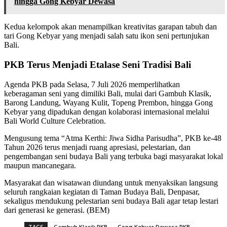
hingga Gong Kebyar Dewasa
Kedua kelompok akan menampilkan kreativitas garapan tabuh dan
tari Gong Kebyar yang menjadi salah satu ikon seni pertunjukan
Bali.
PKB Terus Menjadi Etalase Seni Tradisi Bali
Agenda PKB pada Selasa, 7 Juli 2026 memperlihatkan
keberagaman seni yang dimiliki Bali, mulai dari Gambuh Klasik,
Barong Landung, Wayang Kulit, Topeng Prembon, hingga Gong
Kebyar yang dipadukan dengan kolaborasi internasional melalui
Bali World Culture Celebration.
Mengusung tema “Atma Kerthi: Jiwa Sidha Parisudha”, PKB ke-48
Tahun 2026 terus menjadi ruang apresiasi, pelestarian, dan
pengembangan seni budaya Bali yang terbuka bagi masyarakat lokal
maupun mancanegara.
Masyarakat dan wisatawan diundang untuk menyaksikan langsung
seluruh rangkaian kegiatan di Taman Budaya Bali, Denpasar,
sekaligus mendukung pelestarian seni budaya Bali agar tetap lestari
dari generasi ke generasi. (BEM)
TAGS
Gambuh Klasik PKB
Gong Kebyar Dewasa PKB