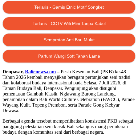
Terlaris - Gamis Etnic Motif Songket
Terlaris - CCTV Wifi Mini Tanpa Kabel
Semprotan Anti Bau Mulut
Parfum Wangi Soft Tahan Lama
Denpasar,
Balienews.com
– Pesta Kesenian Bali (PKB) ke-48
Tahun 2026 kembali menyajikan beragam pertunjukan seni tradisi
dan kolaborasi budaya internasional pada Selasa, 7 Juli 2026, di
Taman Budaya Bali, Denpasar. Pengunjung akan disuguhi
pementasan Gambuh Klasik, Nglawang Barong Landung,
penampilan dalam Bali World Culture Celebration (BWCC), Parade
Wayang Kulit, Topeng Prembon, serta Parade Gong Kebyar
Dewasa.
Berbagai agenda tersebut memperlihatkan konsistensi PKB sebagai
panggung pelestarian seni klasik Bali sekaligus ruang pertukaran
budaya dengan komunitas seni dari berbagai negara.