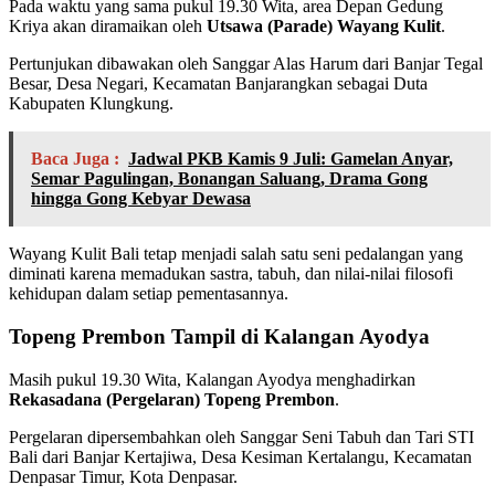
Pada waktu yang sama pukul 19.30 Wita, area Depan Gedung
Kriya akan diramaikan oleh
Utsawa (Parade) Wayang Kulit
.
Pertunjukan dibawakan oleh Sanggar Alas Harum dari Banjar Tegal
Besar, Desa Negari, Kecamatan Banjarangkan sebagai Duta
Kabupaten Klungkung.
Baca Juga :
Jadwal PKB Kamis 9 Juli: Gamelan Anyar,
Semar Pagulingan, Bonangan Saluang, Drama Gong
hingga Gong Kebyar Dewasa
Wayang Kulit Bali tetap menjadi salah satu seni pedalangan yang
diminati karena memadukan sastra, tabuh, dan nilai-nilai filosofi
kehidupan dalam setiap pementasannya.
Topeng Prembon Tampil di Kalangan Ayodya
Masih pukul 19.30 Wita, Kalangan Ayodya menghadirkan
Rekasadana (Pergelaran) Topeng Prembon
.
Pergelaran dipersembahkan oleh Sanggar Seni Tabuh dan Tari STI
Bali dari Banjar Kertajiwa, Desa Kesiman Kertalangu, Kecamatan
Denpasar Timur, Kota Denpasar.