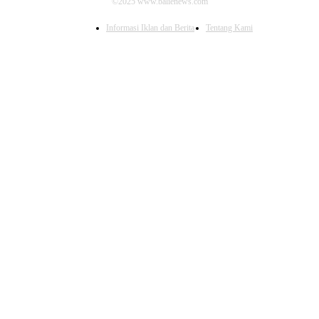
©2025 www.balienews.com
Informasi Iklan dan Berita
Tentang Kami