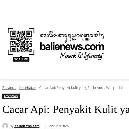
Jumat, Agustus 7, 2026
Informasi Iklan dan Berita
Tentang Kami
BERITA
NUSANTARA
HOME
TEKNOLOGI
Beranda
Kesehatan
Cacar Api: Penyakit Kulit yang Perlu Anda Waspadai
Kesehatan
Cacar Api: Penyakit Kulit 
By
balienews.com
10 Februari 2025