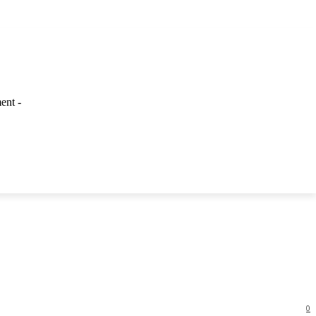
ent -
LAINNYA
0