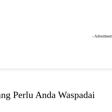
- Advertisem
GAYA HIDUP
LAINNYA
OLAHRAGA
INSPIRASI
yang Perlu Anda Waspadai