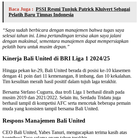
Baca Juga :
PSSI Resmi Tunjuk Patrick Kluivert Sebagai
Pelatih Baru Timnas Indonesia
“Saya sudah berbicara dengan manajemen bahwa tugas saya
selesai tahun ini. Lima pertandingan tersisa akan saya jalani
dengan maksimal, sementara manajemen dapat mempersiapkan
pelatih baru untuk musim depan.”
Kinerja Bali United di BRI Liga 1 2024/25
Hingga pekan ke-29, Bali United berada di posisi ke-10 klasemen
dengan 41 poin dari 11 kemenangan, 8 imbang, dan 10 kekalahan.
Tim kesulitan meraih hasil positif dalam tujuh laga terakhir.
Bersama Stefano Cugurra, dua trofi Liga 1 berhasil diraih pada
musim 2019 dan 2021/2022. Selain itu, Serdadu Tridatu juga
berhasil tampil di kompetisi AFC serta mencetak beberapa pemain
muda yang konsisten tampil bersama Bali United.
Respons Manajemen Bali United
CEO Bali United, Yabes Tanuri, mengucapkan terima kasih atas
kontribusi Teco selama enam tahun terakhir.