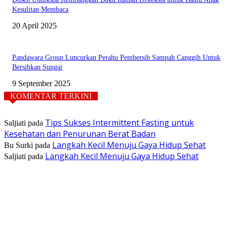
Kesulitan Membaca
20 April 2025
Pandawara Group Luncurkan Perahu Pembersih Sampah Canggih Untuk
Bersihkan Sungai
9 September 2025
KOMENTAR TERKINI
Tips Sukses Intermittent Fasting untuk
Saljiati
pada
Kesehatan dan Penurunan Berat Badan
Langkah Kecil Menuju Gaya Hidup Sehat
Bu Surki
pada
Langkah Kecil Menuju Gaya Hidup Sehat
Saljiati
pada
TENTANG KAMI