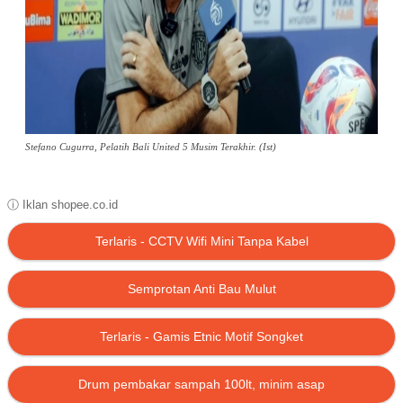
Stefano Cugurra, Pelatih Bali United 5 Musim Terakhir. (Ist)
ⓘ Iklan shopee.co.id
Terlaris - CCTV Wifi Mini Tanpa Kabel
Semprotan Anti Bau Mulut
Terlaris - Gamis Etnic Motif Songket
Drum pembakar sampah 100lt, minim asap