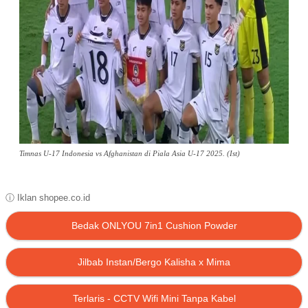
Timnas U-17 Indonesia vs Afghanistan di Piala Asia U-17 2025. (Ist)
ⓘ Iklan shopee.co.id
Bedak ONLYOU 7in1 Cushion Powder
Jilbab Instan/Bergo Kalisha x Mima
Terlaris - CCTV Wifi Mini Tanpa Kabel