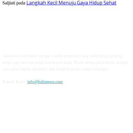
Langkah Kecil Menuju Gaya Hidup Sehat
Saljiati
pada
TENTANG KAMI
balienews.com hadir sebagai wadah informasi yang tidak hanya penting,
tetapi juga relevan untuk kehidupan Anda. Kami menyajikan berita dengan
cara yang mudah dipahami dan menarik untuk semua kalangan.
Kontak Kami:
info@balienews.com
IKUTI KAMI