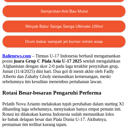
Semprotan Anti Bau Mulut
Minyak Balur Sanga Sanga Ultimate 100ml
Drum bakar sampah jet burner minim asap
Balienews.com
– Timnas U-17 Indonesia berhasil mengamankan
posisi
juara
Grup C Piala Asia U-17 2025
setelah mengalahkan
Afghanistan dengan skor 2-0 pada laga terakhir penyisihan grup,
Jumat (11/4/2025) dini hari. Dua gol di menit akhir oleh Fadly
Alberto dan Zahaby Gholy memastikan kemenangan, meski
sebelumnya tim kesulitan menembus pertahanan lawan.
Rotasi Besar-besaran Pengaruhi Performa
Pelatih Nova Arianto melakukan tujuh perubahan dalam starting XI
dibanding laga sebelumnya, menyisakan hanya empat pemain inti.
Rotasi ini dilakukan karena Indonesia sudah memastikan lolos
ke babak delapan besar dan Piala Dunia U-17. Akibatnya,
permainan tim terlihat kurang tajam.