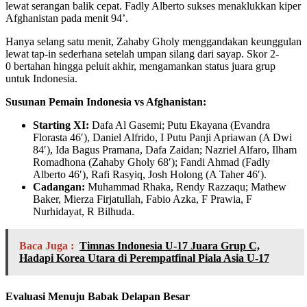
lewat serangan balik cepat. Fadly Alberto sukses menaklukkan kiper
Afghanistan pada menit 94’.
Hanya selang satu menit, Zahaby Gholy menggandakan keunggulan
lewat tap-in sederhana setelah umpan silang dari sayap. Skor 2-
0 bertahan hingga peluit akhir, mengamankan status juara grup
untuk Indonesia.
Susunan Pemain Indonesia vs Afghanistan:
Starting XI:
Dafa Al Gasemi; Putu Ekayana (Evandra
Florasta 46′), Daniel Alfrido, I Putu Panji Apriawan (A Dwi
84′), Ida Bagus Pramana, Dafa Zaidan; Nazriel Alfaro, Ilham
Romadhona (Zahaby Gholy 68′); Fandi Ahmad (Fadly
Alberto 46′), Rafi Rasyiq, Josh Holong (A Taher 46′).
Cadangan:
Muhammad Rhaka, Rendy Razzaqu; Mathew
Baker, Mierza Firjatullah, Fabio Azka, F Prawia, F
Nurhidayat, R Bilhuda.
Baca Juga :
Timnas Indonesia U-17 Juara Grup C,
Hadapi Korea Utara di Perempatfinal Piala Asia U-17
Evaluasi Menuju Babak Delapan Besar