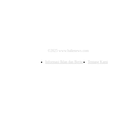
IKUTI KAMI
©2025 www.balienews.com
Informasi Iklan dan Berita
Tentang Kami