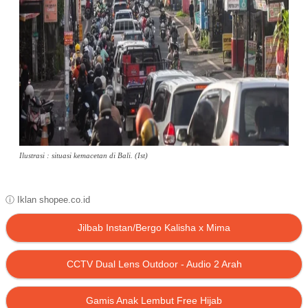
Ilustrasi : situasi kemacetan di Bali. (Ist)
ⓘ Iklan shopee.co.id
Jilbab Instan/Bergo Kalisha x Mima
CCTV Dual Lens Outdoor - Audio 2 Arah
Gamis Anak Lembut Free Hijab