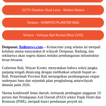
CCTV Outdoor Dual Lens - Motion Detect
Terlaris - KOMPOS PLANTER BAG
Terlaris - Kebaya Bali Brokat (Bisa COD)
Denpasar,
Balienews.com
–
Kemacetan yang selama ini menjadi
keluhan utama masyarakat di wilayah Denpasar, Badung, dan
sekitarnya akan segera diatasi melalui pembangunan infrastruktur
besar-besaran.
Gubernur Bali, Wayan Koster, menyatakan bahwa solusi jangka
panjang tengah dirancang dengan melibatkan seluruh bupati se-
Bali. Pemerintah Provinsi Bali menargetkan pembangunan empat
underpass baru dan sejumlah jalan penghubung antarwilayah
dimulai pada 2026.
Skema kolaboratif lintas daerah, termasuk pembagian anggaran 10
persen dari Pendapatan Asli Daerah (PAD) sektor Pajak Hotel dan
Restoran (PHR), menjadi kunci pendanaan proyek ini.