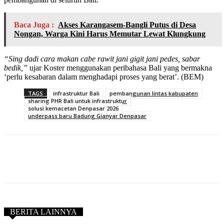
Baca Juga :
Akses Karangasem-Bangli Putus di Desa
Nongan, Warga Kini Harus Memutar Lewat Klungkung
“Sing dadi cara makan cabe rawit jani gigit jani pedes, sabar
bedik,”
ujar Koster menggunakan peribahasa Bali yang bermakna
‘perlu kesabaran dalam menghadapi proses yang berat’. (BEM)
TAGS
infrastruktur Bali
pembangunan lintas kabupaten
sharing PHR Bali untuk infrastruktur
solusi kemacetan Denpasar 2026
underpass baru Badung Gianyar Denpasar
BERITA LAINNYA