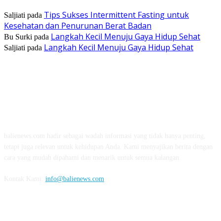
Tips Sukses Intermittent Fasting untuk
Saljiati
pada
Kesehatan dan Penurunan Berat Badan
Langkah Kecil Menuju Gaya Hidup Sehat
Bu Surki
pada
Langkah Kecil Menuju Gaya Hidup Sehat
Saljiati
pada
TENTANG KAMI
balienews.com hadir sebagai wadah informasi yang tidak hanya penting,
tetapi juga relevan untuk kehidupan Anda. Kami menyajikan berita dengan
cara yang mudah dipahami dan menarik untuk semua kalangan.
Kontak Kami:
info@balienews.com