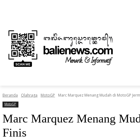
Jumat, Agustus 7, 2026
Informasi Iklan dan Berita
Tentang Kami
BERITA
NUSANTARA
HOME
TEKNOLOGI
Beranda
Olahraga
MotoGP
Marc Marquez Menang Mudah di MotoGP Jerma
MotoGP
Marc Marquez Menang Muda
Finis