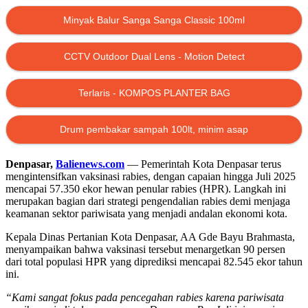
Minyak Balur Sanga Sanga Classic 100ml
CCTV Outdoor Dual Lens - Motion Detect
Terlaris - KOMPOS PLANTER BAG
Drum pembakar sampah 100lt, minim asap
Denpasar,
Balienews.com
— Pemerintah Kota Denpasar terus
mengintensifkan vaksinasi rabies, dengan capaian hingga Juli 2025
mencapai 57.350 ekor hewan penular rabies (HPR). Langkah ini
merupakan bagian dari strategi pengendalian rabies demi menjaga
keamanan sektor pariwisata yang menjadi andalan ekonomi kota.
Kepala Dinas Pertanian Kota Denpasar, AA Gde Bayu Brahmasta,
menyampaikan bahwa vaksinasi tersebut menargetkan 90 persen
dari total populasi HPR yang diprediksi mencapai 82.545 ekor tahun
ini.
“Kami sangat fokus pada pencegahan rabies karena pariwisata