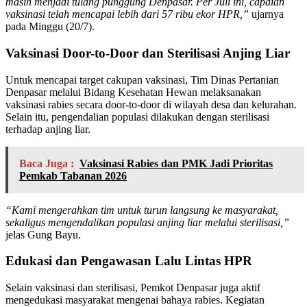
masih menjadi tulang punggung Denpasar. Per Juli ini, capaian
vaksinasi telah mencapai lebih dari 57 ribu ekor HPR,”
ujarnya
pada Minggu (20/7).
Vaksinasi Door-to-Door dan Sterilisasi Anjing Liar
Untuk mencapai target cakupan vaksinasi, Tim Dinas Pertanian
Denpasar melalui Bidang Kesehatan Hewan melaksanakan
vaksinasi rabies secara door-to-door di wilayah desa dan kelurahan.
Selain itu, pengendalian populasi dilakukan dengan sterilisasi
terhadap anjing liar.
Baca Juga :
Vaksinasi Rabies dan PMK Jadi Prioritas
Pemkab Tabanan 2026
“Kami mengerahkan tim untuk turun langsung ke masyarakat,
sekaligus mengendalikan populasi anjing liar melalui sterilisasi,”
jelas Gung Bayu.
Edukasi dan Pengawasan Lalu Lintas HPR
Selain vaksinasi dan sterilisasi, Pemkot Denpasar juga aktif
mengedukasi masyarakat mengenai bahaya rabies. Kegiatan