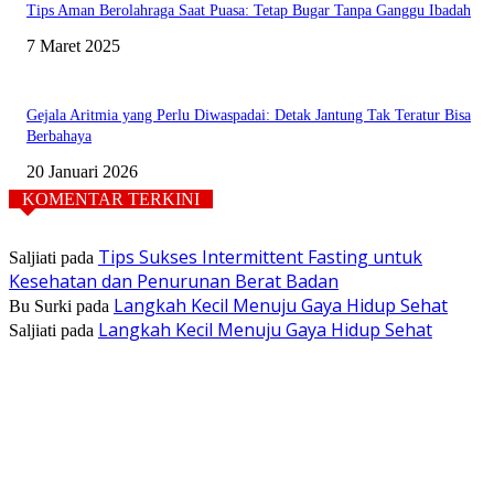
Tips Aman Berolahraga Saat Puasa: Tetap Bugar Tanpa Ganggu Ibadah
7 Maret 2025
Gejala Aritmia yang Perlu Diwaspadai: Detak Jantung Tak Teratur Bisa
Berbahaya
20 Januari 2026
KOMENTAR TERKINI
Tips Sukses Intermittent Fasting untuk
Saljiati
pada
Kesehatan dan Penurunan Berat Badan
Langkah Kecil Menuju Gaya Hidup Sehat
Bu Surki
pada
Langkah Kecil Menuju Gaya Hidup Sehat
Saljiati
pada
TENTANG KAMI