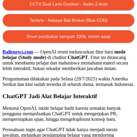
CCTV Dual Lens Outdoor - Audio 2 Arah
Terlaris - Kebaya Bali Brokat (Bisa COD)
Drum pembakar sampah 100lt, minim asap
Balienews.com
— OpenAI resmi meluncurkan fitur baru
mode
belajar (Study mode)
di chatbot
ChatGPT
. Fitur ini dirancang
untuk membantu pelajar dan mahasiswa memahami materi secara
lebih interaktif, bukan sekadar memberikan jawaban instan.
Pengumuman dilakukan pada Selasa (29/7/2025) waktu Amerika
Serikat dan kini sudah tersedia di seluruh dunia, termasuk Indonesia.
ChatGPT Jadi Alat Belajar Interaktif
Menurut OpenAI, mode belajar hadir karena semakin banyak
pengguna memanfaatkan ChatGPT untuk mengerjakan PR,
mempersiapkan ujian, hingga mengeksplorasi konsep baru.
Perusahaan ingin agar ChatGPT tidak hanya menjadi mesin
jawaban, melainkan pendamping belajar yang mendorong