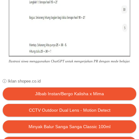
Ilustrasi siswa menggunakan ChatGPT untuk mengerjakan PR dengan mode belajar.
ⓘ Iklan shopee.co.id
Jilbab Instan/Bergo Kalisha x Mima
CCTV Outdoor Dual Lens - Motion Detect
Minyak Balur Sanga Sanga Classic 100ml