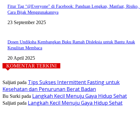
Fitur Tag “@Everyone” di Facebook: Panduan Lengkap, Manfaat, Risiko,
Cara Bijak Menggunakannya
23 September 2025
Dosen Undiksha Kembangkan Buku Ramah Disleksia untuk Bantu Anak
Kesulitan Membaca
20 April 2025
KOMENTAR TERKINI
Tips Sukses Intermittent Fasting untuk
Saljiati
pada
Kesehatan dan Penurunan Berat Badan
Langkah Kecil Menuju Gaya Hidup Sehat
Bu Surki
pada
Langkah Kecil Menuju Gaya Hidup Sehat
Saljiati
pada