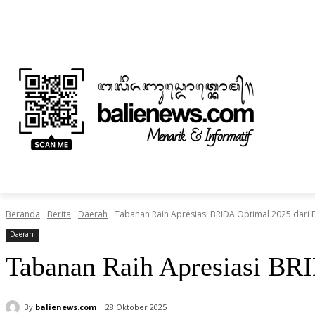
Minggu, Agustus 9, 2026
Informasi Iklan dan Berita
Tentang Kami
BERITA
NUSANTARA
HOME
TEKNOLOGI
Beranda
Berita
Daerah
Tabanan Raih Apresiasi BRIDA Optimal 2025 dari 
Daerah
Tabanan Raih Apresiasi BRI
By
balienews.com
28 Oktober 2025