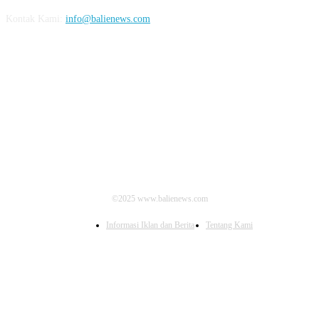
Kontak Kami:
info@balienews.com
IKUTI KAMI
©2025 www.balienews.com
Informasi Iklan dan Berita
Tentang Kami