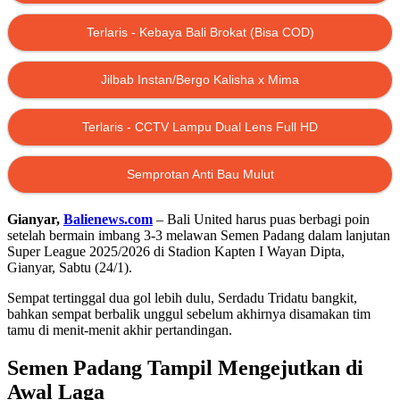
Terlaris - Kebaya Bali Brokat (Bisa COD)
Jilbab Instan/Bergo Kalisha x Mima
Terlaris - CCTV Lampu Dual Lens Full HD
Semprotan Anti Bau Mulut
Gianyar,
Balienews.com
– Bali United harus puas berbagi poin
setelah bermain imbang 3-3 melawan Semen Padang dalam lanjutan
Super League 2025/2026 di Stadion Kapten I Wayan Dipta,
Gianyar, Sabtu (24/1).
Sempat tertinggal dua gol lebih dulu, Serdadu Tridatu bangkit,
bahkan sempat berbalik unggul sebelum akhirnya disamakan tim
tamu di menit-menit akhir pertandingan.
Semen Padang Tampil Mengejutkan di
Awal Laga