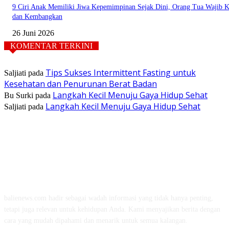
9 Ciri Anak Memiliki Jiwa Kepemimpinan Sejak Dini, Orang Tua Wajib K
dan Kembangkan
26 Juni 2026
KOMENTAR TERKINI
Tips Sukses Intermittent Fasting untuk
Saljiati
pada
Kesehatan dan Penurunan Berat Badan
Langkah Kecil Menuju Gaya Hidup Sehat
Bu Surki
pada
Langkah Kecil Menuju Gaya Hidup Sehat
Saljiati
pada
TENTANG KAMI
balienews.com hadir sebagai wadah informasi yang tidak hanya penting,
tetapi juga relevan untuk kehidupan Anda. Kami menyajikan berita dengan
cara yang mudah dipahami dan menarik untuk semua kalangan.