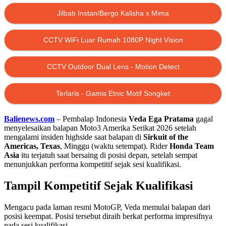
Jilbab Instan/Bergo Kalisha x Mima
CCTV WiFi Luar Rumah 1080P Night Vision
CCTV Outdoor Dual Lens - Motion Detect
Terlaris - Gamis Etnic Motif Songket
Balienews.com
– Pembalap Indonesia
Veda Ega Pratama
gagal
menyelesaikan balapan Moto3 Amerika Serikat 2026 setelah
mengalami insiden highside saat balapan di
Sirkuit of the
Americas, Texas
, Minggu (waktu setempat). Rider
Honda Team
Asia
itu terjatuh saat bersaing di posisi depan, setelah sempat
menunjukkan performa kompetitif sejak sesi kualifikasi.
Tampil Kompetitif Sejak Kualifikasi
Mengacu pada laman resmi MotoGP, Veda memulai balapan dari
posisi keempat. Posisi tersebut diraih berkat performa impresifnya
pada sesi kualifikasi.