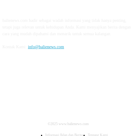
TENTANG KAMI
balienews.com hadir sebagai wadah informasi yang tidak hanya penting,
tetapi juga relevan untuk kehidupan Anda. Kami menyajikan berita dengan
cara yang mudah dipahami dan menarik untuk semua kalangan.
Kontak Kami:
info@balienews.com
IKUTI KAMI
©2025 www.balienews.com
Informasi Iklan dan Berita
Tentang Kami