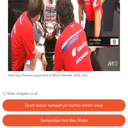
Veda Ega Pratama gagal finis di Moto3 Amerika 2026. (Ist)
ⓘ Iklan shopee.co.id
Drum bakar sampah jet burner minim asap
Semprotan Anti Bau Mulut