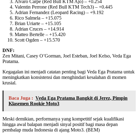
Alvaro Carpe (Red Bull KTM Ajo) – +0.254
Valentin Perrone (Red Bull KTM Tech3) – +0.445
Adrian Fernandez (Leopard Racing) – +9.192
Rico Salmela – +15.075
Brian Uriarte – +15.105
Adrian Cruces – +14.914
Matteo Bertelle – +15.420
Scott Ogden – +15.570
DNF:
Zen Mitani, Casey O’Gorman, Joel Esteban, Joel Kelso, Veda Ega
Pratama.
Kegagalan ini menjadi catatan penting bagi Veda Ega Pratama untuk
meningkatkan konsistensi dan menghindari kesalahan di momen
krusial.
Baca Juga :
Veda Ega Pratama Bangkit di Jerez, Pimpin
Klasemen Rookie Moto3
Meski demikian, performanya yang kompetitif sejak kualifikasi
hingga awal balapan menjadi sinyal positif bagi masa depan
pembalap muda Indonesia di ajang Moto3. (BEM)