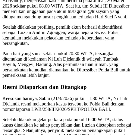
Ariasandy, menjelaskan kasus ini bermula pada Jumat, 20 Maret
2026 sekitar pukul 08.00 WITA. Saat itu, tim Subdit III Ditressiber
menemukan unggahan pada akun Instagram @luzzysun yang
diduga mengandung unsur penghinaan terhadap Hari Suci Nyepi.
Setelah dilakukan profiling, pemilik akun berhasil diidentifikasi
sebagai Luzian Andrin Zgraggen, warga negara Swiss. Polisi
kemudian melakukan pelacakan terhadap keberadaan yang
bersangkutan.
Pada hari yang sama sekitar pukul 20.30 WITA, tersangka
ditemukan di kediaman
Ni Luh Djelantik
di wilayah Tumbak
Bayuh, Mengwi, Badung. Atas permintaan tuan rumah, yang
bersangkutan kemudian diamankan ke Ditressiber Polda Bali untuk
pemeriksaan lebih lanjut.
Resmi Dilaporkan dan Ditangkap
Keesokan harinya, Sabtu (21/3/2026) pukul 11.30 WITA, Ni Luh
Djelantik resmi melaporkan kasus tersebut ke Polda Bali dengan
nomor laporan LP/B/258/III/2026/SPKT/POLDA BALI.
Setelah dilakukan gelar perkara pada pukul 16.00 WITA, status
kasus dinaikkan ke tahap penyidikan dan Luzian ditetapkan sebagai
tersangka. Selanjutnya, penyidik melakukan penangkapan pukul