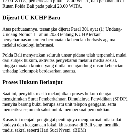
17.00 WITA, pemeriksaan pukul 18.00 WITA, dan penahanan di
Rutan Polda Bali pada pukul 23.00 WITA.
Dijerat UU KUHP Baru
Atas perbuatannya, tersangka dijerat Pasal 301 ayat (1) Undang-
Undang Nomor 1 Tahun 2023 tentang KUHP terkait
penyebarluasan konten bermuatan kebencian berbasis agama
melalui teknologi informasi.
Polda Bali menyatakan seluruh unsur pidana telah terpenuhi, mulai
dari subjek hukum, aktivitas penyebaran melalui media sosial,
hingga muatan konten yang dinilai mengandung unsur kebencian
terhadap kelompok berdasarkan agama.
Proses Hukum Berlanjut
Saat ini, penyidik masih melanjutkan proses hukum dengan
mengirimkan Surat Pemberitahuan Dimulainya Penyidikan (SPDP),
menyita barang bukti berupa satu unit telepon genggam, serta
memeriksa sejumlah saksi untuk memperkuat pembuktian.
Kasus ini menjadi pengingat pentingnya menghormati nilai-nilai
budaya dan keagamaan lokal, khususnya di Bali yang memiliki
tradisi sakral seperti Hari Suci Nyepi. (BEM)