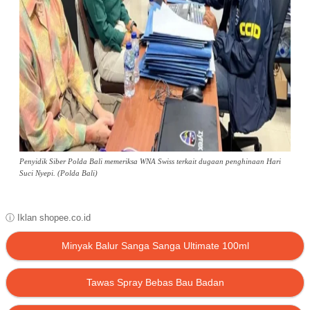
Penyidik Siber Polda Bali memeriksa WNA Swiss terkait dugaan penghinaan Hari
Suci Nyepi. (Polda Bali)
ⓘ Iklan shopee.co.id
Minyak Balur Sanga Sanga Ultimate 100ml
Tawas Spray Bebas Bau Badan