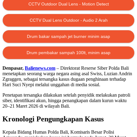
CCTV Outdoor Dual Lens - Motion Detect
CCTV Dual Lens Outdoor - Audio 2 Arah
Drum bakar sampah jet burner minim asap
Drum pembakar sampah 100lt, minim asap
Denpasar,
Balienews.com
– Direktorat Reserse Siber
Polda Bali
menetapkan seorang warga negara asing asal Swiss, Luzian Andrin
Zgraggen, sebagai tersangka kasus dugaan penghinaan terhadap
Hari Suci Nyepi
melalui unggahan di media sosial.
Penetapan tersangka dilakukan setelah penyidik melakukan patroli
siber, identifikasi akun, hingga penangkapan dalam kurun waktu
20–21 Maret 2026 di wilayah Bali.
Kronologi Pengungkapan Kasus
Kepala Bidang Humas Polda Bali, Komisaris Besar Polisi