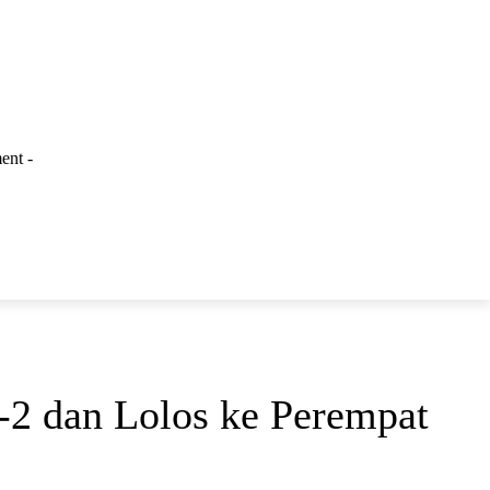
ent -
LAINNYA
-2 dan Lolos ke Perempat