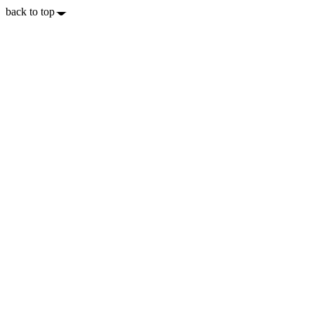
back to top