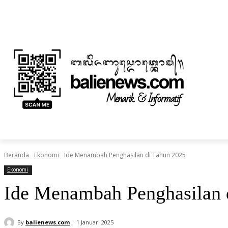
Jumat, Agustus 7, 2026
Informasi Iklan dan Berita
Tentang Kami
BERITA
NUSANTARA
HOME
TEKNOLOGI
Beranda
Ekonomi
Ide Menambah Penghasilan di Tahun 2025
Ekonomi
Ide Menambah Penghasilan 
By
balienews.com
1 Januari 2025