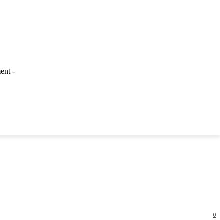
ent -
LAINNYA
0