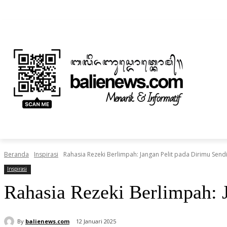
Minggu, Agustus 9, 2026
Informasi Iklan dan Berita
Tentang Kami
BERITA
NUSANTARA
HOME
TEKNOLOGI
Beranda
Inspirasi
Rahasia Rezeki Berlimpah: Jangan Pelit pada Dirimu Sendi
Inspirasi
Rahasia Rezeki Berlimpah: J
By
balienews.com
12 Januari 2025