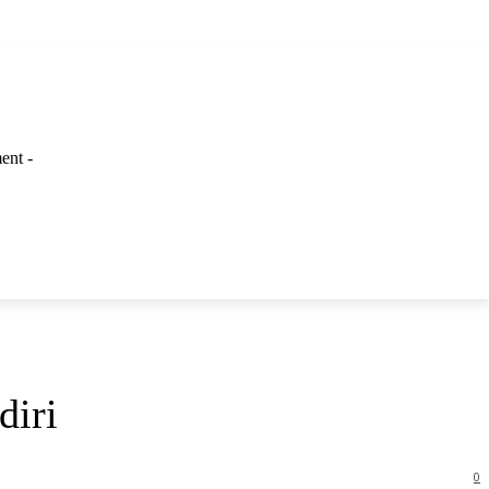
ent -
LAINNYA
diri
0