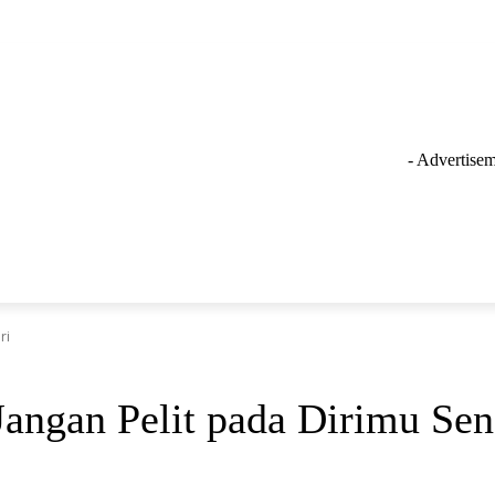
- Advertisem
GAYA HIDUP
LAINNYA
OLAHRAGA
INSPIRASI
ri
angan Pelit pada Dirimu Sen