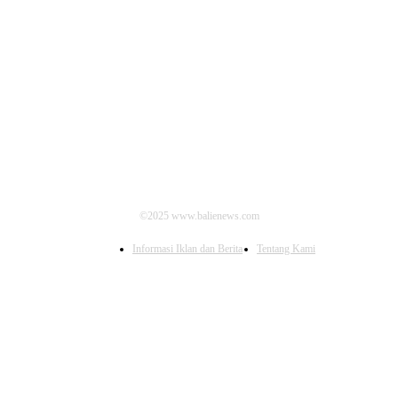
IKUTI KAMI
©2025 www.balienews.com
Informasi Iklan dan Berita
Tentang Kami