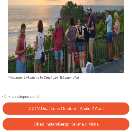
Wisatawan berkunjung ke Tanah Lot, Tabanan. (Ist)
ⓘ Iklan shopee.co.id
CCTV Dual Lens Outdoor - Audio 2 Arah
Jilbab Instan/Bergo Kalisha x Mima