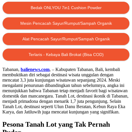
Bedak ONLYOU 7in1 Cushion Powder
Mesin Pencacah Sayur/Rumput/Sampah Organik
Alat Pencacah Sayur/Rumput/Sampah Organik
Terlaris - Kebaya Bali Brokat (Bisa COD)
Tabanan,
balienews.com
, – Kabupaten Tabanan, Bali, kembali
membuktikan diri sebagai destinasi wisata unggulan dengan
mencatat 3,3 juta kunjungan wisatawan sepanjang 2024. Meski
mengalami penurunan dibandingkan tahun sebelumnya, angka ini
menunjukkan bahwa Tabanan tetap menjadi favorit bagi wisatawan
domestik dan mancanegara. Tanah Lot, destinasi ikonik di Tabanan,
menjadi primadona dengan menarik 1,7 juta pengunjung. Selain
Tanah Lot, destinasi seperti Ulun Danu Beratan, Kebun Raya Eka
Karya, dan Jatiluwih juga mencatat kunjungan yang signifikan.
Pesona Tanah Lot yang Tak Pernah