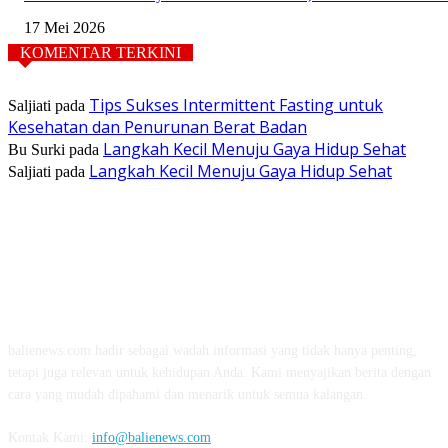
17 Mei 2026
KOMENTAR TERKINI
Tips Sukses Intermittent Fasting untuk
Saljiati
pada
Kesehatan dan Penurunan Berat Badan
Langkah Kecil Menuju Gaya Hidup Sehat
Bu Surki
pada
Langkah Kecil Menuju Gaya Hidup Sehat
Saljiati
pada
TENTANG KAMI
balienews.com hadir sebagai wadah informasi yang tidak hanya penting,
tetapi juga relevan untuk kehidupan Anda. Kami menyajikan berita dengan
cara yang mudah dipahami dan menarik untuk semua kalangan.
Kontak Kami:
info@balienews.com