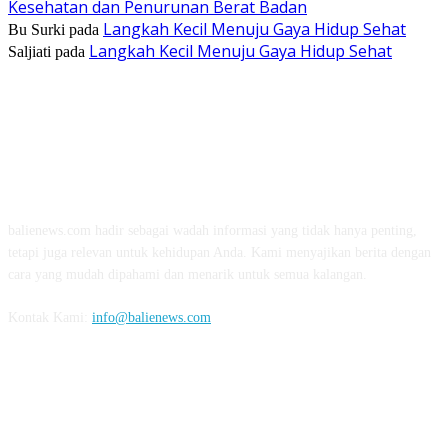
Kesehatan dan Penurunan Berat Badan
Langkah Kecil Menuju Gaya Hidup Sehat
Bu Surki
pada
Langkah Kecil Menuju Gaya Hidup Sehat
Saljiati
pada
TENTANG KAMI
balienews.com hadir sebagai wadah informasi yang tidak hanya penting,
tetapi juga relevan untuk kehidupan Anda. Kami menyajikan berita dengan
cara yang mudah dipahami dan menarik untuk semua kalangan.
Kontak Kami:
info@balienews.com
IKUTI KAMI