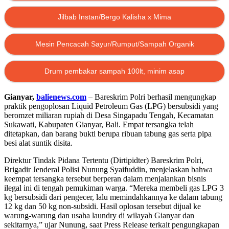
Jilbab Instan/Bergo Kalisha x Mima
Mesin Pencacah Sayur/Rumput/Sampah Organik
Drum pembakar sampah 100lt, minim asap
Gianyar,
balienews.com
– Bareskrim Polri berhasil mengungkap
praktik pengoplosan Liquid Petroleum Gas (LPG) bersubsidi yang
beromzet miliaran rupiah di Desa Singapadu Tengah, Kecamatan
Sukawati, Kabupaten Gianyar, Bali. Empat tersangka telah
ditetapkan, dan barang bukti berupa ribuan tabung gas serta pipa
besi alat suntik disita.
Direktur Tindak Pidana Tertentu (Dirtipidter) Bareskrim Polri,
Brigadir Jenderal Polisi Nunung Syaifuddin, menjelaskan bahwa
keempat tersangka tersebut berperan dalam menjalankan bisnis
ilegal ini di tengah pemukiman warga. “Mereka membeli gas LPG 3
kg bersubsidi dari pengecer, lalu memindahkannya ke dalam tabung
12 kg dan 50 kg non-subsidi. Hasil oplosan tersebut dijual ke
warung-warung dan usaha laundry di wilayah Gianyar dan
sekitarnya,” ujar Nunung, saat Press Release terkait pengungkapan