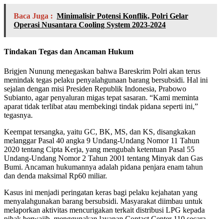
Baca Juga :
Minimalisir Potensi Konflik, Polri Gelar
Operasi Nusantara Cooling System 2023-2024
Tindakan Tegas dan Ancaman Hukum
Brigjen Nunung menegaskan bahwa Bareskrim Polri akan terus
menindak tegas pelaku penyalahgunaan barang bersubsidi. Hal ini
sejalan dengan misi Presiden Republik Indonesia, Prabowo
Subianto, agar penyaluran migas tepat sasaran. “Kami meminta
aparat tidak terlibat atau membekingi tindak pidana seperti ini,”
tegasnya.
Keempat tersangka, yaitu GC, BK, MS, dan KS, disangkakan
melanggar Pasal 40 angka 9 Undang-Undang Nomor 11 Tahun
2020 tentang Cipta Kerja, yang mengubah ketentuan Pasal 55
Undang-Undang Nomor 2 Tahun 2001 tentang Minyak dan Gas
Bumi. Ancaman hukumannya adalah pidana penjara enam tahun
dan denda maksimal Rp60 miliar.
Kasus ini menjadi peringatan keras bagi pelaku kejahatan yang
menyalahgunakan barang bersubsidi. Masyarakat diimbau untuk
melaporkan aktivitas mencurigakan terkait distribusi LPG kepada
pihak berwajib, menggunakan layanan Contact Center 110 secara