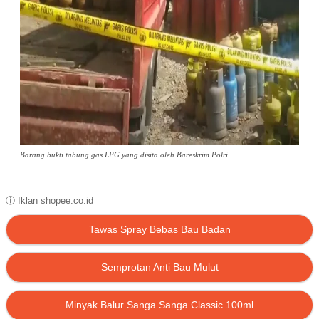
Barang bukti tabung gas LPG yang disita oleh Bareskrim Polri.
ⓘ Iklan shopee.co.id
Tawas Spray Bebas Bau Badan
Semprotan Anti Bau Mulut
Minyak Balur Sanga Sanga Classic 100ml