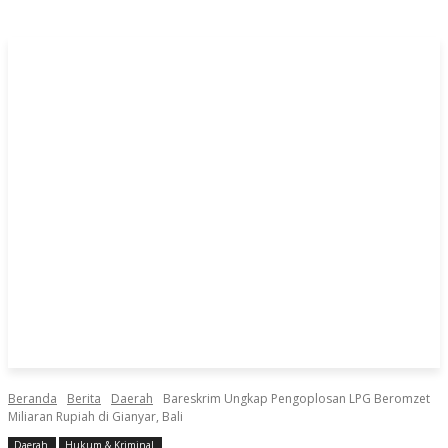
Beranda
Berita
Daerah
Bareskrim Ungkap Pengoplosan LPG Beromzet
Miliaran Rupiah di Gianyar, Bali
Daerah
Hukum & Kriminal