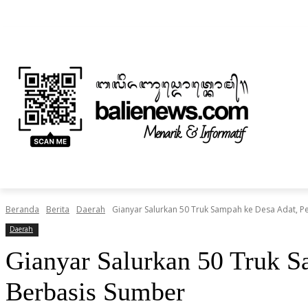
Jumat, Agustus 7, 2026
Informasi Iklan dan Berita
Tentang Kami
BERITA
NUSANTARA
HOME
TEKNOLOGI
Beranda
Berita
Daerah
Gianyar Salurkan 50 Truk Sampah ke Desa Adat, P
Daerah
Gianyar Salurkan 50 Truk S
Berbasis Sumber