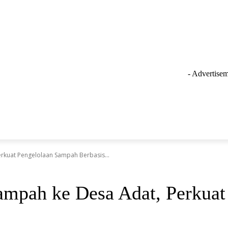
- Advertisem
GAYA HIDUP
LAINNYA
OLAHRAGA
INSPIRASI
erkuat Pengelolaan Sampah Berbasis...
ampah ke Desa Adat, Perkua