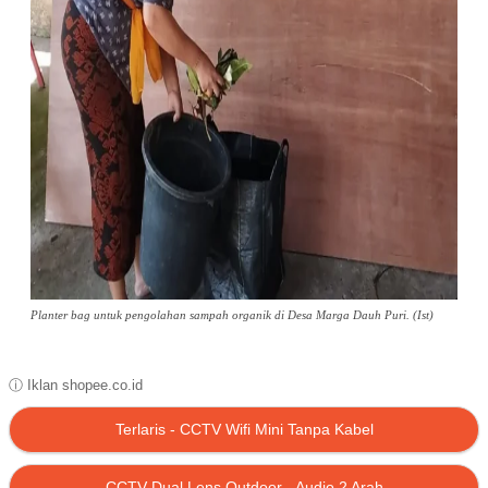
Planter bag untuk pengolahan sampah organik di Desa Marga Dauh Puri. (Ist)
ⓘ Iklan shopee.co.id
Terlaris - CCTV Wifi Mini Tanpa Kabel
CCTV Dual Lens Outdoor - Audio 2 Arah