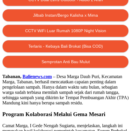
Jilbab Instan/Bergo Kalisha x Mima
CCTV WiFi Luar Rumah 1080P Night Vision
Terlaris - Kebaya Bali Brokat (Bisa COD)
Semprotan Anti Bau Mulut
Tabanan,
Balienews.com
– Desa Marga Dauh Puri, Kecamatan
Marga, Tabanan, berhasil mencatatkan capaian penting dalam
pengelolaan sampah. Hanya dalam waktu satu bulan, sebagian
warga sudah terbiasa memilah sampah sejak dari rumah tangga,
sehingga sampah yang dikirim ke Tempat Pembuangan Akhir (TPA)
Mandung kini hanya berupa sampah residu.
Program Kolaborasi Melalui Gema Mesari
Camat Marga, I Gede Nengah Sugiarta, menjelaskan, langkah ini
merupakan hasil kolaborasi pemerintah kecamatan, Forum Perbekel,