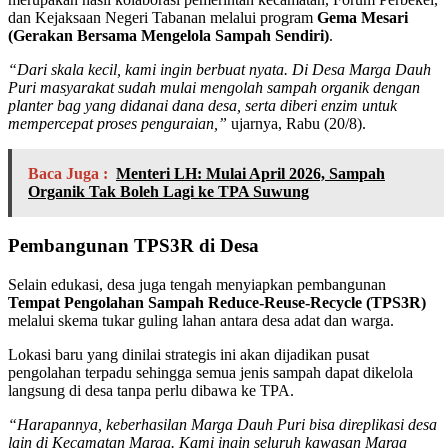
dan Kejaksaan Negeri Tabanan melalui program
Gema Mesari
(Gerakan Bersama Mengelola Sampah Sendiri)
.
“Dari skala kecil, kami ingin berbuat nyata. Di Desa Marga Dauh
Puri masyarakat sudah mulai mengolah sampah organik dengan
planter bag yang didanai dana desa, serta diberi enzim untuk
mempercepat proses penguraian,”
ujarnya, Rabu (20/8).
Baca Juga :
Menteri LH: Mulai April 2026, Sampah
Organik Tak Boleh Lagi ke TPA Suwung
Pembangunan TPS3R di Desa
Selain edukasi, desa juga tengah menyiapkan pembangunan
Tempat Pengolahan Sampah Reduce-Reuse-Recycle (TPS3R)
melalui skema tukar guling lahan antara desa adat dan warga.
Lokasi baru yang dinilai strategis ini akan dijadikan pusat
pengolahan terpadu sehingga semua jenis sampah dapat dikelola
langsung di desa tanpa perlu dibawa ke TPA.
“Harapannya, keberhasilan Marga Dauh Puri bisa direplikasi desa
lain di Kecamatan Marga. Kami ingin seluruh kawasan Marga