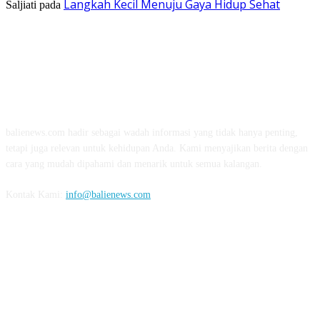
Langkah Kecil Menuju Gaya Hidup Sehat
Saljiati
pada
TENTANG KAMI
balienews.com hadir sebagai wadah informasi yang tidak hanya penting,
tetapi juga relevan untuk kehidupan Anda. Kami menyajikan berita dengan
cara yang mudah dipahami dan menarik untuk semua kalangan.
Kontak Kami:
info@balienews.com
IKUTI KAMI