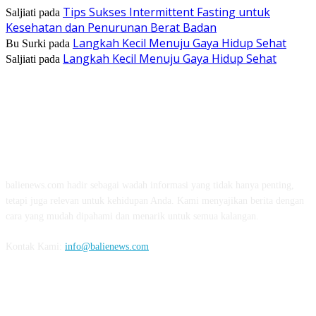
Tips Sukses Intermittent Fasting untuk
Saljiati
pada
Kesehatan dan Penurunan Berat Badan
Langkah Kecil Menuju Gaya Hidup Sehat
Bu Surki
pada
Langkah Kecil Menuju Gaya Hidup Sehat
Saljiati
pada
TENTANG KAMI
balienews.com hadir sebagai wadah informasi yang tidak hanya penting,
tetapi juga relevan untuk kehidupan Anda. Kami menyajikan berita dengan
cara yang mudah dipahami dan menarik untuk semua kalangan.
Kontak Kami:
info@balienews.com
IKUTI KAMI