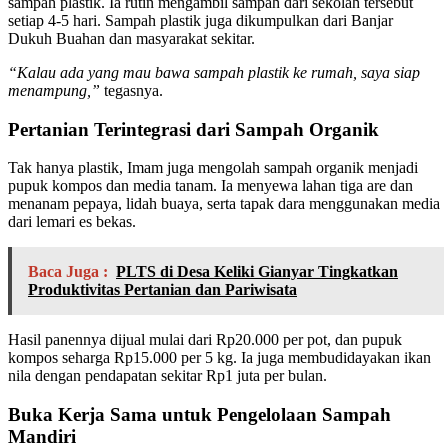
sampah plastik. Ia rutin mengambil sampah dari sekolah tersebut
setiap 4-5 hari. Sampah plastik juga dikumpulkan dari Banjar
Dukuh Buahan dan masyarakat sekitar.
“Kalau ada yang mau bawa sampah plastik ke rumah, saya siap
menampung,”
tegasnya.
Pertanian Terintegrasi dari Sampah Organik
Tak hanya plastik, Imam juga mengolah sampah organik menjadi
pupuk kompos dan media tanam. Ia menyewa lahan tiga are dan
menanam pepaya, lidah buaya, serta tapak dara menggunakan media
dari lemari es bekas.
Baca Juga :
PLTS di Desa Keliki Gianyar Tingkatkan
Produktivitas Pertanian dan Pariwisata
Hasil panennya dijual mulai dari Rp20.000 per pot, dan pupuk
kompos seharga Rp15.000 per 5 kg. Ia juga membudidayakan ikan
nila dengan pendapatan sekitar Rp1 juta per bulan.
Buka Kerja Sama untuk Pengelolaan Sampah
Mandiri