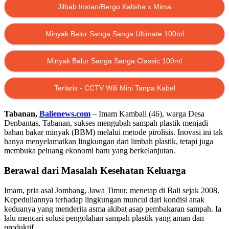
Jilbab Instan/Bergo Kalisha x Mima
Minyak Balur Sanga Sanga Ultimate 100ml
Minyak Balur Sanga Sanga Classic 100ml
Terlaris - CCTV Wifi Mini Tanpa Kabel
Tabanan,
Balienews.com
– Imam Kambali (46), warga Desa
Denbantas, Tabanan, sukses mengubah sampah plastik menjadi
bahan bakar minyak (BBM) melalui metode pirolisis. Inovasi ini tak
hanya menyelamatkan lingkungan dari limbah plastik, tetapi juga
membuka peluang ekonomi baru yang berkelanjutan.
Berawal dari Masalah Kesehatan Keluarga
Imam, pria asal Jombang, Jawa Timur, menetap di Bali sejak 2008.
Kepeduliannya terhadap lingkungan muncul dari kondisi anak
keduanya yang menderita asma akibat asap pembakaran sampah. Ia
lalu mencari solusi pengolahan sampah plastik yang aman dan
produktif.