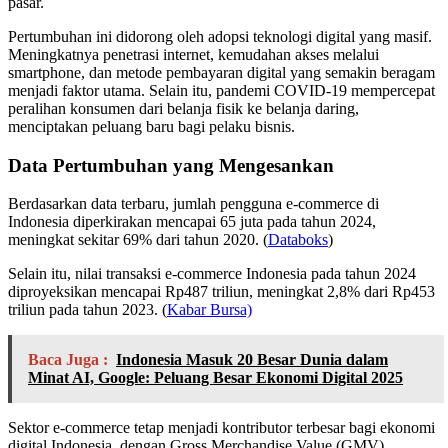
pasar.
Pertumbuhan ini didorong oleh adopsi teknologi digital yang masif.
Meningkatnya penetrasi internet, kemudahan akses melalui
smartphone, dan metode pembayaran digital yang semakin beragam
menjadi faktor utama. Selain itu, pandemi COVID-19 mempercepat
peralihan konsumen dari belanja fisik ke belanja daring,
menciptakan peluang baru bagi pelaku bisnis.
Data Pertumbuhan yang Mengesankan
Berdasarkan data terbaru, jumlah pengguna e-commerce di
Indonesia diperkirakan mencapai 65 juta pada tahun 2024,
meningkat sekitar 69% dari tahun 2020. (
Databoks
)
Selain itu, nilai transaksi e-commerce Indonesia pada tahun 2024
diproyeksikan mencapai Rp487 triliun, meningkat 2,8% dari Rp453
triliun pada tahun 2023. (
Kabar Bursa)
Baca Juga :
Indonesia Masuk 20 Besar Dunia dalam
Minat AI, Google: Peluang Besar Ekonomi Digital 2025
Sektor e-commerce tetap menjadi kontributor terbesar bagi ekonomi
digital Indonesia, dengan Gross Merchandise Value (GMV)