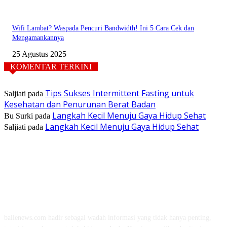
Wifi Lambat? Waspada Pencuri Bandwidth! Ini 5 Cara Cek dan
Mengamankannya
25 Agustus 2025
KOMENTAR TERKINI
Tips Sukses Intermittent Fasting untuk
Saljiati
pada
Kesehatan dan Penurunan Berat Badan
Langkah Kecil Menuju Gaya Hidup Sehat
Bu Surki
pada
Langkah Kecil Menuju Gaya Hidup Sehat
Saljiati
pada
TENTANG KAMI
balienews.com hadir sebagai wadah informasi yang tidak hanya penting,