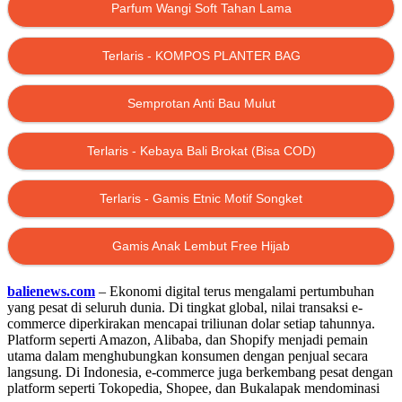
Parfum Wangi Soft Tahan Lama
Terlaris - KOMPOS PLANTER BAG
Semprotan Anti Bau Mulut
Terlaris - Kebaya Bali Brokat (Bisa COD)
Terlaris - Gamis Etnic Motif Songket
Gamis Anak Lembut Free Hijab
balienews.com
– Ekonomi digital terus mengalami pertumbuhan
yang pesat di seluruh dunia. Di tingkat global, nilai transaksi e-
commerce diperkirakan mencapai triliunan dolar setiap tahunnya.
Platform seperti Amazon, Alibaba, dan Shopify menjadi pemain
utama dalam menghubungkan konsumen dengan penjual secara
langsung. Di Indonesia, e-commerce juga berkembang pesat dengan
platform seperti Tokopedia, Shopee, dan Bukalapak mendominasi