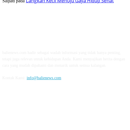
Langkah Kecil Menuju Gaya Hidup Sehat
Saljiati
pada
TENTANG KAMI
balienews.com hadir sebagai wadah informasi yang tidak hanya penting,
tetapi juga relevan untuk kehidupan Anda. Kami menyajikan berita dengan
cara yang mudah dipahami dan menarik untuk semua kalangan.
Kontak Kami:
info@balienews.com
IKUTI KAMI