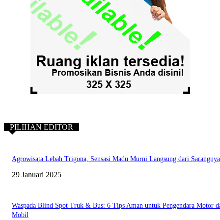
PILIHAN EDITOR
Agrowisata Lebah Trigona, Sensasi Madu Murni Langsung dari Sarangnya
29 Januari 2025
Waspada Blind Spot Truk & Bus: 6 Tips Aman untuk Pengendara Motor d
Mobil