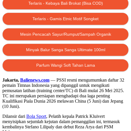
Terlaris - Kebaya Bali Brokat (Bisa COD)
Terlaris - Gamis Etnic Motif Songket
Mesin Pencacah Sayur/Rumput/Sampah Organik
Minyak Balur Sanga Sanga Ultimate 100ml
Parfum Wangi Soft Tahan Lama
Jakarta,
Balienews.com
— PSSI resmi mengumumkan daftar 32
pemain Timnas Indonesia yang dipanggil untuk mengikuti
pemusatan latihan (training center/TC) di Bali mulai 26 Mei 2025.
TC ini merupakan persiapan menghadapi dua laga penting
Kualifikasi Piala Dunia 2026 melawan China (5 Juni) dan Jepang
(10 Juni).
Dilansir dari
Bola Sport
, Pelatih kepala Patrick Kluivert
menyisipkan sejumlah kejutan dalam pemanggilan ini, termasuk
kembalinya Stefano Lilipaly dan debut Reza Arya dari PSM