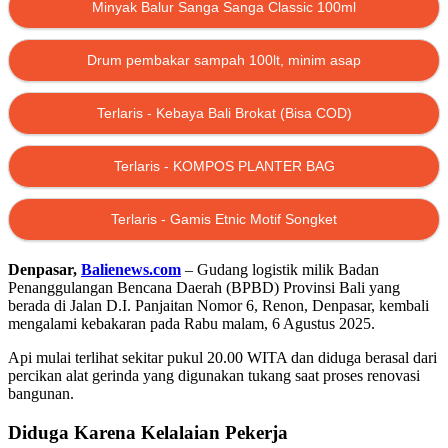
Minyak Balur Sanga Sanga Classic 100ml
Drum pembakar sampah 100lt, minim asap
Terlaris - Kebaya Bali Brokat (Bisa COD)
Terlaris - KOMPOS PLANTER BAG
Terlaris - Gamis Etnic Motif Songket
Denpasar,
Balienews.com
– Gudang logistik milik Badan
Penanggulangan Bencana Daerah (BPBD) Provinsi Bali yang
berada di Jalan D.I. Panjaitan Nomor 6, Renon, Denpasar, kembali
mengalami kebakaran pada Rabu malam, 6 Agustus 2025.
Api mulai terlihat sekitar pukul 20.00 WITA dan diduga berasal dari
percikan alat gerinda yang digunakan tukang saat proses renovasi
bangunan.
Diduga Karena Kelalaian Pekerja