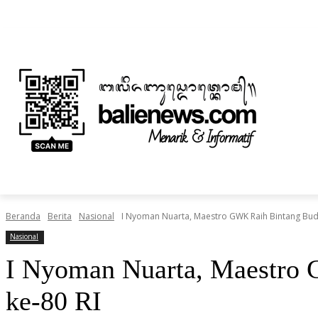
Sabtu, Agustus 8, 2026
Informasi Iklan dan Berita
Tentang Kami
BERITA
NUSANTARA
HOME
TEKNOLOGI
Beranda
Berita
Nasional
I Nyoman Nuarta, Maestro GWK Raih Bintang Bu
Nasional
I Nyoman Nuarta, Maestro
ke-80 RI