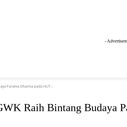
- Advertisem
GAYA HIDUP
LAINNYA
OLAHRAGA
INSPIRASI
daya Parama Dharma pada HUT...
 GWK Raih Bintang Budaya 