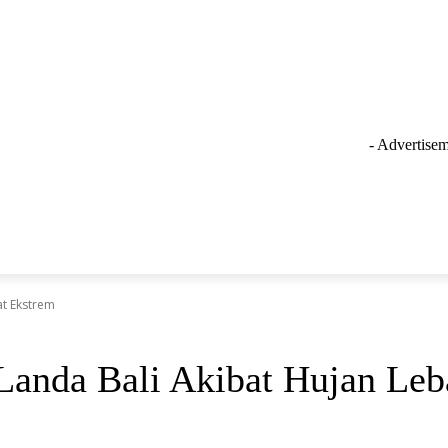
- Advertisem
GAYA HIDUP
LAINNYA
OLAHRAGA
INSPIRASI
at Ekstrem
Landa Bali Akibat Hujan Leb