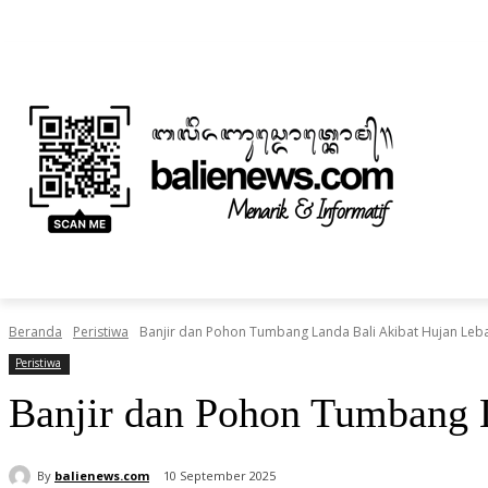
Sabtu, Agustus 8, 2026
Informasi Iklan dan Berita
Tentang Kami
BERITA
NUSANTARA
HOME
TEKNOLOGI
Beranda
Peristiwa
Banjir dan Pohon Tumbang Landa Bali Akibat Hujan Leb
Peristiwa
Banjir dan Pohon Tumbang 
By
balienews.com
10 September 2025