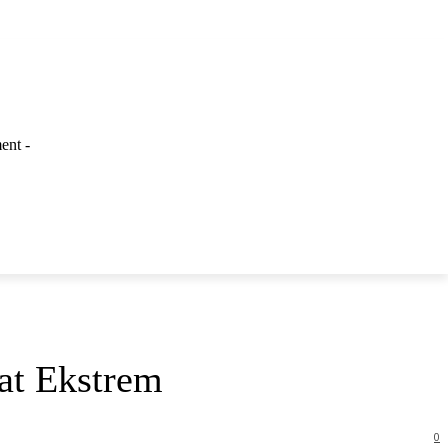
ent -
LAINNYA
at Ekstrem
0