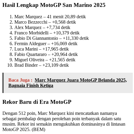
Hasil Lengkap MotoGP San Marino 2025
Marc Marquez – 41 menit 20,89 detik
Marco Bezzecchi – +0,568 detik
Alex Marquez – +7,734 detik
Franco Morbidelli – +10,379 detik
Fabio Di Giannantonio – +11,330 detik
Fermin Aldeguer – +16,069 detik
Luca Marini – +17,965 detik
Fabio Quartararo – +20,964 detik
Miguel Oliveira – +21,565 detik
Brad Binder – +23,109 detik
Baca Juga :
Marc Marquez Juara MotoGP Belanda 2025,
Bagnaia Finish Ketiga
Rekor Baru di Era MotoGP
Dengan 512 poin, Marc Marquez kini mencatatkan namanya
sebagai pembalap dengan perolehan poin terbanyak dalam satu
musim. Rekor ini semakin mengukuhkan dominasinya di lintasan
MotoGP 2025. (BEM)