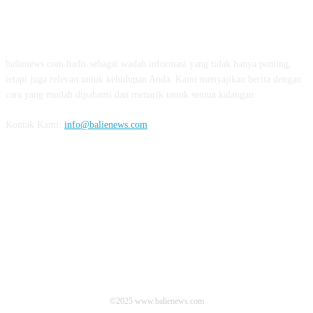
TENTANG KAMI
balienews.com hadir sebagai wadah informasi yang tidak hanya penting,
tetapi juga relevan untuk kehidupan Anda. Kami menyajikan berita dengan
cara yang mudah dipahami dan menarik untuk semua kalangan.
Kontak Kami:
info@balienews.com
IKUTI KAMI
©2025 www.balienews.com