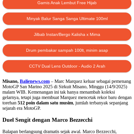
Gamis Anak Lembut Free Hijab
Minyak Balur Sanga Sanga Ultimate 100ml
Jilbab Instan/Bergo Kalisha x Mima
Drum pembakar sampah 100lt, minim asap
CCTV Dual Lens Outdoor - Audio 2 Arah
Misano,
Balienews.com
– Marc Marquez keluar sebagai pemenang
MotoGP San Marino 2025 di Sirkuit Misano, Minggu (14/9/2025)
malam WIB. Kemenangan ini tak hanya menambah koleksi
gelarnya, tetapi juga membuat Marquez mencetak rekor baru dengan
torehan
512 poin dalam satu musim
, jumlah terbanyak sepanjang
sejarah era MotoGP.
Duel Sengit dengan Marco Bezzecchi
Balapan berlangsung dramatis sejak awal. Marco Bezzecchi,