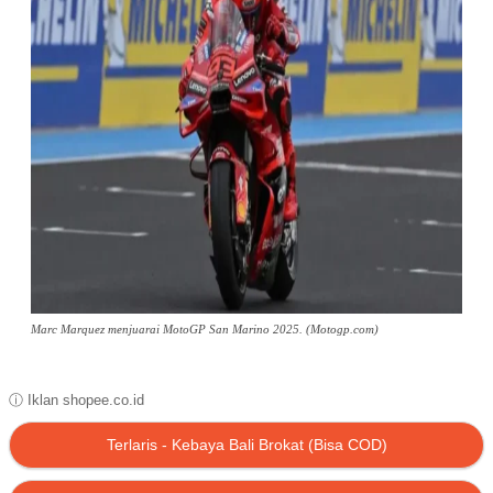
Marc Marquez menjuarai MotoGP San Marino 2025. (Motogp.com)
ⓘ Iklan shopee.co.id
Terlaris - Kebaya Bali Brokat (Bisa COD)