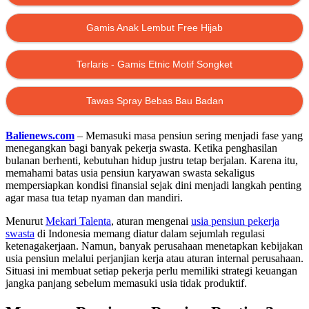
Gamis Anak Lembut Free Hijab
Terlaris - Gamis Etnic Motif Songket
Tawas Spray Bebas Bau Badan
Balienews.com
– Memasuki masa pensiun sering menjadi fase yang
menegangkan bagi banyak pekerja swasta. Ketika penghasilan
bulanan berhenti, kebutuhan hidup justru tetap berjalan. Karena itu,
memahami batas usia pensiun karyawan swasta sekaligus
mempersiapkan kondisi finansial sejak dini menjadi langkah penting
agar masa tua tetap nyaman dan mandiri.
Menurut
Mekari Talenta
, aturan mengenai
usia pensiun pekerja
swasta
di Indonesia memang diatur dalam sejumlah regulasi
ketenagakerjaan. Namun, banyak perusahaan menetapkan kebijakan
usia pensiun melalui perjanjian kerja atau aturan internal perusahaan.
Situasi ini membuat setiap pekerja perlu memiliki strategi keuangan
jangka panjang sebelum memasuki usia tidak produktif.