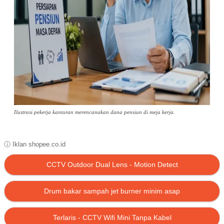
Ilustrasi pekerja kantoran merencanakan dana pensiun di meja kerja.
ⓘ Iklan shopee.co.id
CCTV Outdoor Dual Lens - Motion Detect
Drum bakar sampah jet burner minim asap
Terlaris - CCTV Wifi Mini Tanpa Kabel