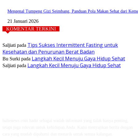
Mengenal Tumpeng Gizi Seimbang, Panduan Pola Makan Sehat dari Kem
21 Januari 2026
KOMENTAR TERKINI
Tips Sukses Intermittent Fasting untuk
Saljiati
pada
Kesehatan dan Penurunan Berat Badan
Langkah Kecil Menuju Gaya Hidup Sehat
Bu Surki
pada
Langkah Kecil Menuju Gaya Hidup Sehat
Saljiati
pada
TENTANG KAMI
balienews.com hadir sebagai wadah informasi yang tidak hanya penting,
tetapi juga relevan untuk kehidupan Anda. Kami menyajikan berita dengan
cara yang mudah dipahami dan menarik untuk semua kalangan.