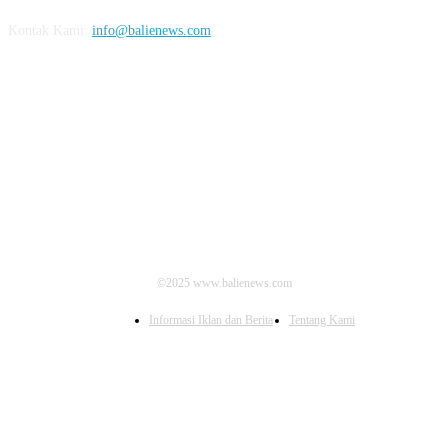
Kontak Kami:
info@balienews.com
IKUTI KAMI
©2025 www.balienews.com
Informasi Iklan dan Berita
Tentang Kami