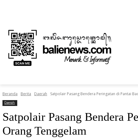
Jumat, Agustus 7, 2026
Informasi Iklan dan Berita
Tentang Kami
BERITA
NUSANTARA
HOME
TEKNOLOGI
Beranda
Berita
Daerah
Satpolair Pasang Bendera Peringatan di Pantai B
Daerah
Satpolair Pasang Bendera P
Orang Tenggelam