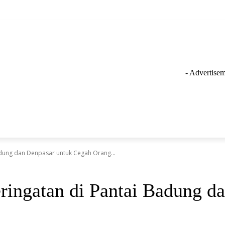
- Advertisem
GAYA HIDUP
LAINNYA
OLAHRAGA
INSPIRASI
adung dan Denpasar untuk Cegah Orang...
eringatan di Pantai Badung d