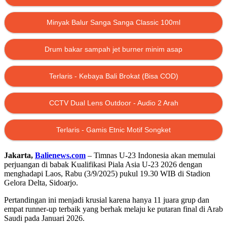
Minyak Balur Sanga Sanga Classic 100ml
Drum bakar sampah jet burner minim asap
Terlaris - Kebaya Bali Brokat (Bisa COD)
CCTV Dual Lens Outdoor - Audio 2 Arah
Terlaris - Gamis Etnic Motif Songket
Jakarta,
Balienews.com
– Timnas U-23 Indonesia akan memulai
perjuangan di babak Kualifikasi Piala Asia U-23 2026 dengan
menghadapi Laos, Rabu (3/9/2025) pukul 19.30 WIB di Stadion
Gelora Delta, Sidoarjo.
Pertandingan ini menjadi krusial karena hanya 11 juara grup dan
empat runner-up terbaik yang berhak melaju ke putaran final di Arab
Saudi pada Januari 2026.