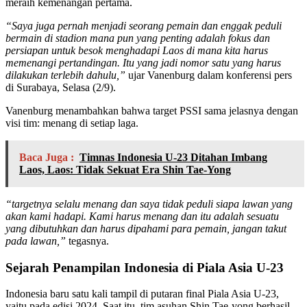
meraih kemenangan pertama.
“Saya juga pernah menjadi seorang pemain dan enggak peduli
bermain di stadion mana pun yang penting adalah fokus dan
persiapan untuk besok menghadapi Laos di mana kita harus
memenangi pertandingan. Itu yang jadi nomor satu yang harus
dilakukan terlebih dahulu,”
ujar Vanenburg dalam konferensi pers
di Surabaya, Selasa (2/9).
Vanenburg menambahkan bahwa target PSSI sama jelasnya dengan
visi tim: menang di setiap laga.
Baca Juga :
Timnas Indonesia U-23 Ditahan Imbang
Laos, Laos: Tidak Sekuat Era Shin Tae-Yong
“targetnya selalu menang dan saya tidak peduli siapa lawan yang
akan kami hadapi. Kami harus menang dan itu adalah sesuatu
yang dibutuhkan dan harus dipahami para pemain, jangan takut
pada lawan,”
tegasnya.
Sejarah Penampilan Indonesia di Piala Asia U-23
Indonesia baru satu kali tampil di putaran final Piala Asia U-23,
yaitu pada edisi 2024. Saat itu, tim asuhan Shin Tae-yong berhasil