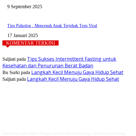
9 September 2025
Tips Psikolog : Mencegah Anak Terjebak Tren Viral
17 Januari 2025
KOMENTAR TERKINI
Tips Sukses Intermittent Fasting untuk
Saljiati
pada
Kesehatan dan Penurunan Berat Badan
Langkah Kecil Menuju Gaya Hidup Sehat
Bu Surki
pada
Langkah Kecil Menuju Gaya Hidup Sehat
Saljiati
pada
TENTANG KAMI
balienews.com hadir sebagai wadah informasi yang tidak hanya penting,