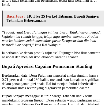
tertuju pada pertanian dan peternakan, tetapi juga kerajinan rajut
lokal.
Baca Juga :
HUT ke-25 Forkot Tabanan, Bupati Sanjaya
Tekankan Kebersamaan
“Produk rajut Desa Pujungan ini luar biasa. Tidak hanya menjadi
kegiatan ibu rumah tangga, tetapi juga sumber ekonomi. Produk
mereka bahkan sudah menembus pasar Denpasar dan diminati
pembeli luar negeri,”
kata Rai Wahyuni.
Ia berharap ke depan produk rajut asal Pujungan bisa ikut pameran
nasional dan menjadi ikon ekonomi kreatif Tabanan.
Bupati Apresiasi Capaian Penurunan Stunting
Berdasarkan data, Desa Pujungan mencatat angka stunting hanya
0,71 persen dari total 280 balita, menandakan kemajuan signifikan
dalam penanganan gizi anak. Hal ini menjadi bukti keberhasilan
kolaborasi lintas sektor yang digerakkan pemerintah daerah.
Bupati Sanjaya mengajak seluruh warga Tabanan untuk terus
mendukung program
Bungan Desa
sebagai wujud partisipasi aktif
membangun Tabanan Era Baru yang Aman, Unggul, dan Madani.