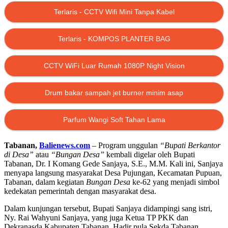
Terlaris - CCTV Wifi Mini Tanpa Kabel
Terlaris - KOMPOS PLANTER BAG
CCTV WiFi Luar Rumah 1080P Night Vision
Drum bakar sampah jet burner minim asap
Parfum Wangi Soft Tahan Lama
Tabanan,
Balienews.com
– Program unggulan
“Bupati Berkantor
di Desa”
atau
“Bungan Desa”
kembali digelar oleh Bupati
Tabanan, Dr. I Komang Gede Sanjaya, S.E., M.M. Kali ini, Sanjaya
menyapa langsung masyarakat Desa Pujungan, Kecamatan Pupuan,
Tabanan, dalam kegiatan
Bungan Desa
ke-62 yang menjadi simbol
kedekatan pemerintah dengan masyarakat desa.
Dalam kunjungan tersebut, Bupati Sanjaya didampingi sang istri,
Ny. Rai Wahyuni Sanjaya, yang juga Ketua TP PKK dan
Dekranasda Kabupaten Tabanan. Hadir pula Sekda Tabanan,