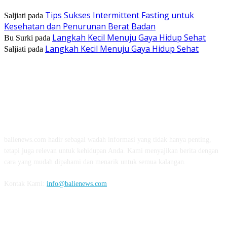
Tips Sukses Intermittent Fasting untuk
Saljiati
pada
Kesehatan dan Penurunan Berat Badan
Langkah Kecil Menuju Gaya Hidup Sehat
Bu Surki
pada
Langkah Kecil Menuju Gaya Hidup Sehat
Saljiati
pada
TENTANG KAMI
balienews.com hadir sebagai wadah informasi yang tidak hanya penting,
tetapi juga relevan untuk kehidupan Anda. Kami menyajikan berita dengan
cara yang mudah dipahami dan menarik untuk semua kalangan.
Kontak Kami:
info@balienews.com