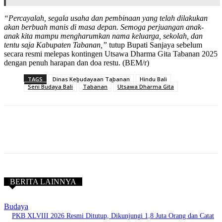
“Percayalah, segala usaha dan pembinaan yang telah dilakukan
akan berbuah manis di masa depan. Semoga perjuangan anak-
anak kita mampu mengharumkan nama keluarga, sekolah, dan
tentu saja Kabupaten Tabanan,”
tutup Bupati Sanjaya sebelum
secara resmi melepas kontingen Utsawa Dharma Gita Tabanan 2025
dengan penuh harapan dan doa restu. (BEM/r)
TAGS
Dinas Kebudayaan Tabanan
Hindu Bali
Seni Budaya Bali
Tabanan
Utsawa Dharma Gita
BERITA LAINNYA
Budaya
PKB XLVIII 2026 Resmi Ditutup, Dikunjungi 1,8 Juta Orang dan Catat