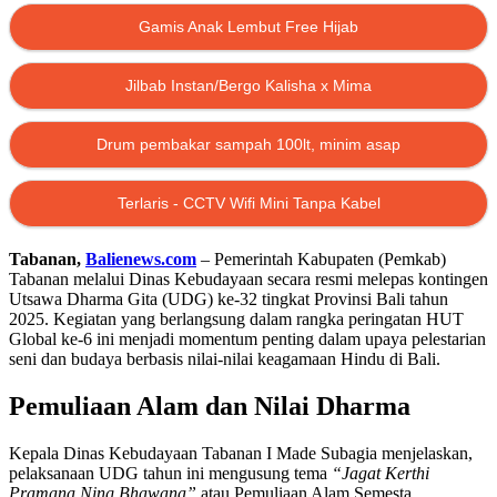
Gamis Anak Lembut Free Hijab
Jilbab Instan/Bergo Kalisha x Mima
Drum pembakar sampah 100lt, minim asap
Terlaris - CCTV Wifi Mini Tanpa Kabel
Tabanan,
Balienews.com
– Pemerintah Kabupaten (Pemkab)
Tabanan melalui Dinas Kebudayaan secara resmi melepas kontingen
Utsawa Dharma Gita (UDG) ke-32 tingkat Provinsi Bali tahun
2025. Kegiatan yang berlangsung dalam rangka peringatan HUT
Global ke-6 ini menjadi momentum penting dalam upaya pelestarian
seni dan budaya berbasis nilai-nilai keagamaan Hindu di Bali.
Pemuliaan Alam dan Nilai Dharma
Kepala Dinas Kebudayaan Tabanan I Made Subagia menjelaskan,
pelaksanaan UDG tahun ini mengusung tema
“Jagat Kerthi
Pramana Ning Bhawana”
atau Pemuliaan Alam Semesta.