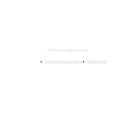
IKUTI KAMI
©2025 www.balienews.com
Informasi Iklan dan Berita
Tentang Kami