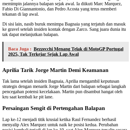
memimpin jalannya balapan sejak awal. Ia diikuti Marc Marquez,
Fabio Di Giannantonio, dan Pedro Acosta yang terus memberi
tekanan di lap awal.
Di sisi lain, nasib buruk menimpa Bagnaia yang terjatuh dan masuk
ke gravel setelah insiden kontak dengan Zarco. Sang juara dunia itu
tak dapat melanjutkan balapan.
Baca Juga :
Bezzecchi Menang Telak di MotoGP Portugal
2025, Tak Terkejar Sejak Lap Awal
Aprilia Tarik Jorge Martin Demi Keamanan
Tak lama setelah insiden Bagnaia, Aprilia mengambil keputusan
strategis dengan menarik Jorge Martin dari balapan sebagai langkah
pencegahan potensi kecelakaan. Martin pun disambut hangat oleh
kru saat kembali ke pit lane.
Persaingan Sengit di Pertengahan Balapan
Lap ke-12 menjadi titik krusial ketika Raul Fernandez berhasil
menyalip Alex Marquez untuk naik ke posisi kedua. Perubahan
posisi kembali terjadi di lap ke-19, saat Alex Marquez tersalip secara