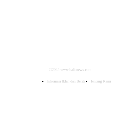
IKUTI KAMI
©2025 www.balienews.com
Informasi Iklan dan Berita
Tentang Kami