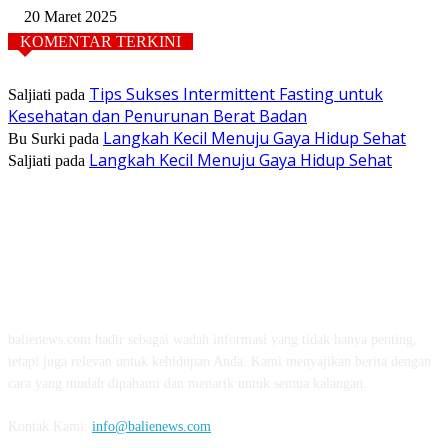
20 Maret 2025
KOMENTAR TERKINI
Tips Sukses Intermittent Fasting untuk
Saljiati
pada
Kesehatan dan Penurunan Berat Badan
Langkah Kecil Menuju Gaya Hidup Sehat
Bu Surki
pada
Langkah Kecil Menuju Gaya Hidup Sehat
Saljiati
pada
TENTANG KAMI
balienews.com hadir sebagai wadah informasi yang tidak hanya penting,
tetapi juga relevan untuk kehidupan Anda. Kami menyajikan berita dengan
cara yang mudah dipahami dan menarik untuk semua kalangan.
Kontak Kami:
info@balienews.com