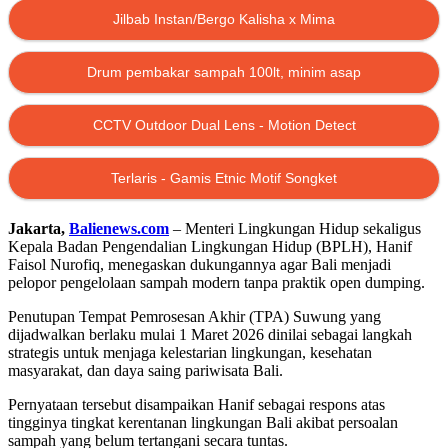
Jilbab Instan/Bergo Kalisha x Mima
Drum pembakar sampah 100lt, minim asap
CCTV Outdoor Dual Lens - Motion Detect
Terlaris - Gamis Etnic Motif Songket
Jakarta,
Balienews.com
– Menteri Lingkungan Hidup sekaligus
Kepala Badan Pengendalian Lingkungan Hidup (BPLH), Hanif
Faisol Nurofiq, menegaskan dukungannya agar Bali menjadi
pelopor pengelolaan sampah modern tanpa praktik open dumping.
Penutupan Tempat Pemrosesan Akhir (TPA) Suwung yang
dijadwalkan berlaku mulai 1 Maret 2026 dinilai sebagai langkah
strategis untuk menjaga kelestarian lingkungan, kesehatan
masyarakat, dan daya saing pariwisata Bali.
Pernyataan tersebut disampaikan Hanif sebagai respons atas
tingginya tingkat kerentanan lingkungan Bali akibat persoalan
sampah yang belum tertangani secara tuntas.