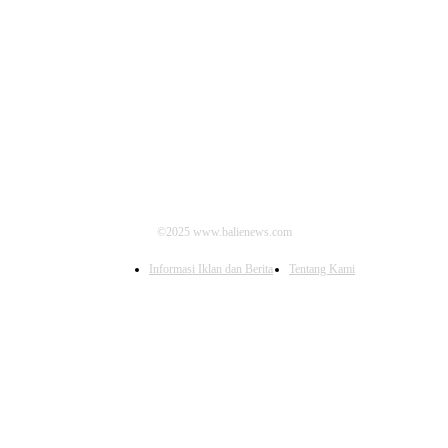
IKUTI KAMI
©2025 www.balienews.com
Informasi Iklan dan Berita
Tentang Kami