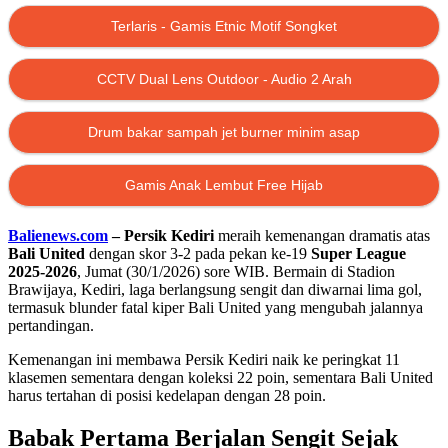
Terlaris - Gamis Etnic Motif Songket
CCTV Dual Lens Outdoor - Audio 2 Arah
Drum bakar sampah jet burner minim asap
Gamis Anak Lembut Free Hijab
Balienews.com
– Persik Kediri
meraih kemenangan dramatis atas
Bali United
dengan skor 3-2 pada pekan ke-19
Super League
2025-2026
, Jumat (30/1/2026) sore WIB. Bermain di Stadion
Brawijaya, Kediri, laga berlangsung sengit dan diwarnai lima gol,
termasuk blunder fatal kiper Bali United yang mengubah jalannya
pertandingan.
Kemenangan ini membawa Persik Kediri naik ke peringkat 11
klasemen sementara dengan koleksi 22 poin, sementara Bali United
harus tertahan di posisi kedelapan dengan 28 poin.
Babak Pertama Berjalan Sengit Sejak