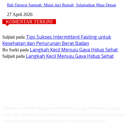
Bali Darurat Sampah: Mulai dari Rumah, Selamatkan Masa Depan
27 April 2026
KOMENTAR TERKINI
Tips Sukses Intermittent Fasting untuk
Saljiati
pada
Kesehatan dan Penurunan Berat Badan
Langkah Kecil Menuju Gaya Hidup Sehat
Bu Surki
pada
Langkah Kecil Menuju Gaya Hidup Sehat
Saljiati
pada
TENTANG KAMI
balienews.com hadir sebagai wadah informasi yang tidak hanya penting,
tetapi juga relevan untuk kehidupan Anda. Kami menyajikan berita dengan
cara yang mudah dipahami dan menarik untuk semua kalangan.