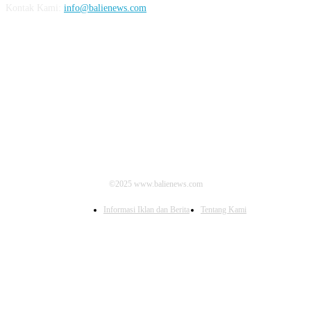
Kontak Kami:
info@balienews.com
IKUTI KAMI
©2025 www.balienews.com
Informasi Iklan dan Berita
Tentang Kami