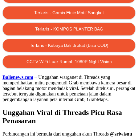
Terlaris - Gamis Etnic Motif Songket
Terlaris - KOMPOS PLANTER BAG
Terlaris - Kebaya Bali Brokat (Bisa COD)
CCTV WiFi Luar Rumah 1080P Night Vision
Balienews.com
– Unggahan warganet di Threads yang
memperlihatkan mitra pengemudi Grab membawa kamera besar di
bagian belakang motor mendadak viral. Setelah ditelusuri, perangkat
tersebut ternyata digunakan untuk pemetaan jalan dalam
pengembangan layanan peta internal Grab, GrabMaps.
Unggahan Viral di Threads Picu Rasa
Penasaran
Perbincangan ini bermula dari unggahan akun Threads
@sriwisnu