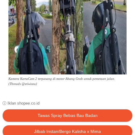
Kamera KartaCam 2 terpasang di motor Abang Grab untuk pemetaan jalan.
(Threads @sriwisnu)
ⓘ Iklan shopee.co.id
Tawas Spray Bebas Bau Badan
Jilbab Instan/Bergo Kalisha x Mima