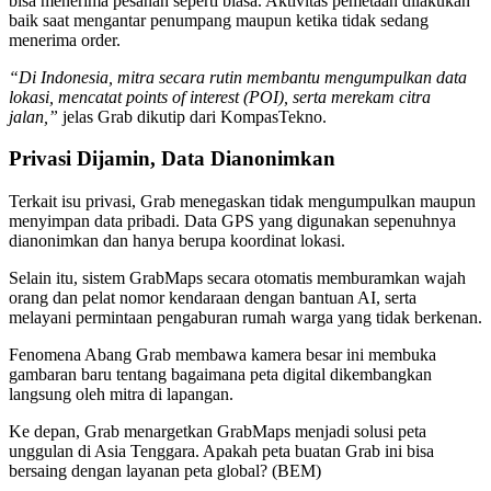
bisa menerima pesanan seperti biasa. Aktivitas pemetaan dilakukan
baik saat mengantar penumpang maupun ketika tidak sedang
menerima order.
“Di Indonesia, mitra secara rutin membantu mengumpulkan data
lokasi, mencatat points of interest (POI), serta merekam citra
jalan,”
jelas Grab dikutip dari KompasTekno.
Privasi Dijamin, Data Dianonimkan
Terkait isu privasi, Grab menegaskan tidak mengumpulkan maupun
menyimpan data pribadi. Data GPS yang digunakan sepenuhnya
dianonimkan dan hanya berupa koordinat lokasi.
Selain itu, sistem GrabMaps secara otomatis memburamkan wajah
orang dan pelat nomor kendaraan dengan bantuan AI, serta
melayani permintaan pengaburan rumah warga yang tidak berkenan.
Fenomena Abang Grab membawa kamera besar ini membuka
gambaran baru tentang bagaimana peta digital dikembangkan
langsung oleh mitra di lapangan.
Ke depan, Grab menargetkan GrabMaps menjadi solusi peta
unggulan di Asia Tenggara. Apakah peta buatan Grab ini bisa
bersaing dengan layanan peta global? (BEM)