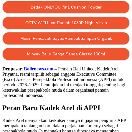
Bedak ONLYOU 7in1 Cushion Powder
CCTV WiFi Luar Rumah 1080P Night Vision
Mesin Pencacah Sayur/Rumput/Sampah Organik
Minyak Balur Sanga Sanga Classic 100ml
Denpasar,
Balienews.com
– Pemain Bali United, Kadek Arel
Priyatna, resmi terpilih sebagai anggota Executive Committee
(Exco) Asosiasi Pesepakbola Profesional Indonesia (APPI) untuk
periode 2026–2029. Penunjukan ini menjadi tonggak penting bagi
keterwakilan pesepakbola muda dalam organisasi pemain
profesional Indonesia.
Peran Baru Kadek Arel di APPI
Kadek Arel menyatakan keikutsertaannya di jajaran pengurus APPI
merupakan tantangan baru dalam perjalanan kariernya sebagai
pesepakbola muda. Ia mengaku bangga dipercaya mengemban