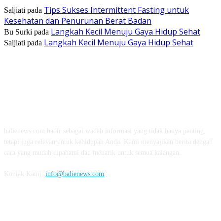
Tips Sukses Intermittent Fasting untuk
Saljiati
pada
Kesehatan dan Penurunan Berat Badan
Langkah Kecil Menuju Gaya Hidup Sehat
Bu Surki
pada
Langkah Kecil Menuju Gaya Hidup Sehat
Saljiati
pada
TENTANG KAMI
balienews.com hadir sebagai wadah informasi yang tidak hanya penting,
tetapi juga relevan untuk kehidupan Anda. Kami menyajikan berita dengan
cara yang mudah dipahami dan menarik untuk semua kalangan.
Kontak Kami:
info@balienews.com
IKUTI KAMI