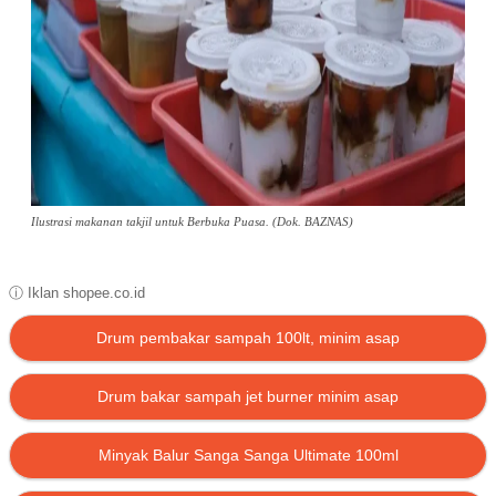
Ilustrasi makanan takjil untuk Berbuka Puasa. (Dok. BAZNAS)
ⓘ Iklan shopee.co.id
Drum pembakar sampah 100lt, minim asap
Drum bakar sampah jet burner minim asap
Minyak Balur Sanga Sanga Ultimate 100ml