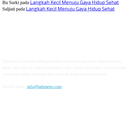
Langkah Kecil Menuju Gaya Hidup Sehat
Bu Surki
pada
Langkah Kecil Menuju Gaya Hidup Sehat
Saljiati
pada
TENTANG KAMI
balienews.com hadir sebagai wadah informasi yang tidak hanya penting,
tetapi juga relevan untuk kehidupan Anda. Kami menyajikan berita dengan
cara yang mudah dipahami dan menarik untuk semua kalangan.
Kontak Kami:
info@balienews.com
IKUTI KAMI