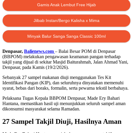
Gamis Anak Lembut Free Hijab
Jilbab Instan/Bergo Kalisha x Mima
Minyak Balur Sanga Sanga Classic 100ml
Denpasar,
Balienews.com
–
Balai Besar POM di Denpasar
(BBPOM) melakukan pengawasan keamanan pangan terhadap
takjil yang dijual di sekitar Masjid Baiturahmah, Jalan Ahmad Yani,
Denpasar, pada Kamis (19/2/2026).
Sebanyak 27 sampel makanan diuji menggunakan Tes Kit
Identifikasi Pangan (KIP), dan seluruhnya dinyatakan memenuhi
syarat, bebas dari boraks, formalin, serta pewarna tekstil berbahaya.
Pelaksana Tugas Kepala BBPOM Denpasar, Made Ery Bahari
Hantana, memastikan hasil uji menunjukkan seluruh sampel aman
dikonsumsi masyarakat selama Ramadan.
27 Sampel Takjil Diuji, Hasilnya Aman