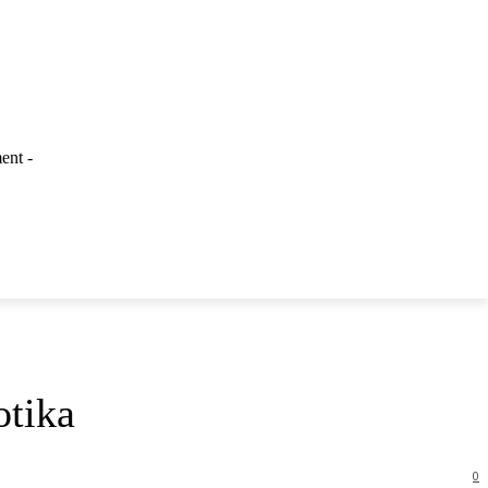
ent -
LAINNYA
tika
0