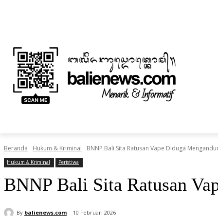
Sabtu, Agustus 8, 2026
Informasi Iklan dan Berita
Tentang Kami
BERITA
NUSANTARA
HOME
TEKNOLOGI
Beranda
Hukum & Kriminal
BNNP Bali Sita Ratusan Vape Diduga Mengandu
Hukum & Kriminal
Peristiwa
BNNP Bali Sita Ratusan Va
By
balienews.com
10 Februari 2026