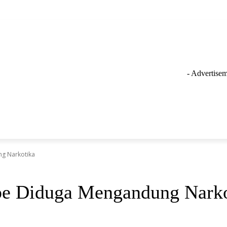
- Advertisem
GAYA HIDUP
LAINNYA
OLAHRAGA
INSPIRASI
ng Narkotika
pe Diduga Mengandung Narko