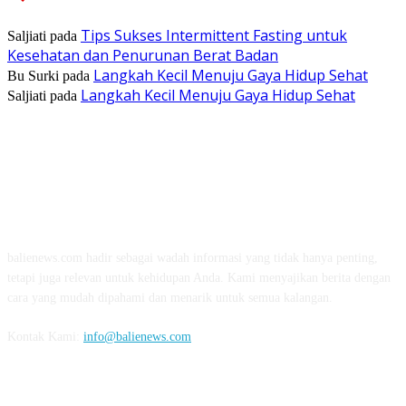
Tips Sukses Intermittent Fasting untuk
Saljiati
pada
Kesehatan dan Penurunan Berat Badan
Langkah Kecil Menuju Gaya Hidup Sehat
Bu Surki
pada
Langkah Kecil Menuju Gaya Hidup Sehat
Saljiati
pada
TENTANG KAMI
balienews.com hadir sebagai wadah informasi yang tidak hanya penting,
tetapi juga relevan untuk kehidupan Anda. Kami menyajikan berita dengan
cara yang mudah dipahami dan menarik untuk semua kalangan.
Kontak Kami:
info@balienews.com