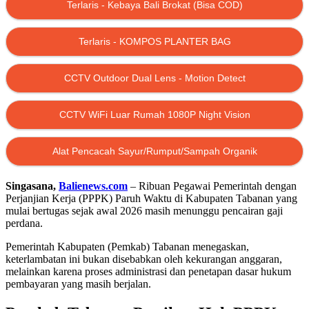
Terlaris - Kebaya Bali Brokat (Bisa COD)
Terlaris - KOMPOS PLANTER BAG
CCTV Outdoor Dual Lens - Motion Detect
CCTV WiFi Luar Rumah 1080P Night Vision
Alat Pencacah Sayur/Rumput/Sampah Organik
Singasana,
Balienews.com
– Ribuan Pegawai Pemerintah dengan
Perjanjian Kerja (PPPK) Paruh Waktu di Kabupaten Tabanan yang
mulai bertugas sejak awal 2026 masih menunggu pencairan gaji
perdana.
Pemerintah Kabupaten (Pemkab) Tabanan menegaskan,
keterlambatan ini bukan disebabkan oleh kekurangan anggaran,
melainkan karena proses administrasi dan penetapan dasar hukum
pembayaran yang masih berjalan.