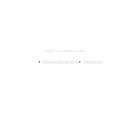
IKUTI KAMI
©2025 www.balienews.com
Informasi Iklan dan Berita
Tentang Kami