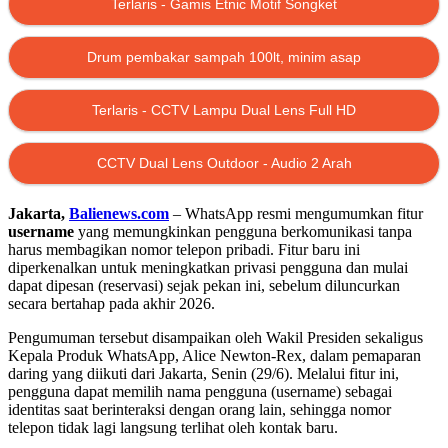
Terlaris - Gamis Etnic Motif Songket
Drum pembakar sampah 100lt, minim asap
Terlaris - CCTV Lampu Dual Lens Full HD
CCTV Dual Lens Outdoor - Audio 2 Arah
Jakarta,
Balienews.com
– WhatsApp resmi mengumumkan fitur
username
yang memungkinkan pengguna berkomunikasi tanpa
harus membagikan nomor telepon pribadi. Fitur baru ini
diperkenalkan untuk meningkatkan privasi pengguna dan mulai
dapat dipesan (reservasi) sejak pekan ini, sebelum diluncurkan
secara bertahap pada akhir 2026.
Pengumuman tersebut disampaikan oleh Wakil Presiden sekaligus
Kepala Produk WhatsApp, Alice Newton-Rex, dalam pemaparan
daring yang diikuti dari Jakarta, Senin (29/6). Melalui fitur ini,
pengguna dapat memilih nama pengguna (username) sebagai
identitas saat berinteraksi dengan orang lain, sehingga nomor
telepon tidak lagi langsung terlihat oleh kontak baru.