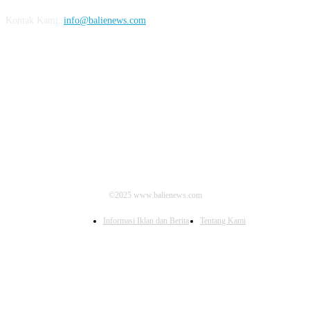
Kontak Kami:
info@balienews.com
IKUTI KAMI
©2025 www.balienews.com
Informasi Iklan dan Berita
Tentang Kami