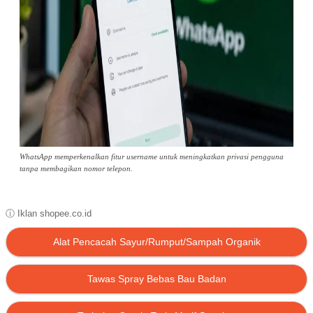
WhatsApp memperkenalkan fitur username untuk meningkatkan privasi pengguna
tanpa membagikan nomor telepon.
ⓘ Iklan shopee.co.id
Alat Pencacah Sayur/Rumput/Sampah Organik
Tawas Spray Bebas Bau Badan