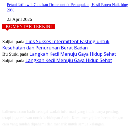
Petani Jatiluwih Gunakan Drone untuk Pemupukan, Hasil Panen Naik hin
20%
23 April 2026
KOMENTAR TERKINI
Tips Sukses Intermittent Fasting untuk
Saljiati
pada
Kesehatan dan Penurunan Berat Badan
Langkah Kecil Menuju Gaya Hidup Sehat
Bu Surki
pada
Langkah Kecil Menuju Gaya Hidup Sehat
Saljiati
pada
TENTANG KAMI
balienews.com hadir sebagai wadah informasi yang tidak hanya penting,
tetapi juga relevan untuk kehidupan Anda. Kami menyajikan berita dengan
cara yang mudah dipahami dan menarik untuk semua kalangan.