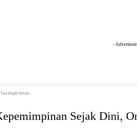
- Advertisem
GAYA HIDUP
LAINNYA
OLAHRAGA
INSPIRASI
Tua Wajib Kenali...
Kepemimpinan Sejak Dini, O