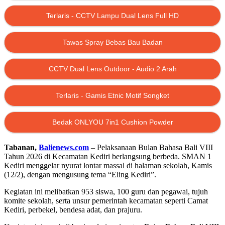
Terlaris - CCTV Lampu Dual Lens Full HD
Tawas Spray Bebas Bau Badan
CCTV Dual Lens Outdoor - Audio 2 Arah
Terlaris - Gamis Etnic Motif Songket
Bedak ONLYOU 7in1 Cushion Powder
Tabanan,
Balienews.com
– Pelaksanaan Bulan Bahasa Bali VIII
Tahun 2026 di Kecamatan Kediri berlangsung berbeda.
SMAN 1
Kediri
menggelar nyurat lontar massal di halaman sekolah, Kamis
(12/2), dengan mengusung tema “Eling Kediri”.
Kegiatan ini melibatkan 953 siswa, 100 guru dan pegawai, tujuh
komite sekolah, serta unsur pemerintah kecamatan seperti Camat
Kediri, perbekel, bendesa adat, dan prajuru.