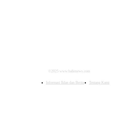
IKUTI KAMI
©2025 www.balienews.com
Informasi Iklan dan Berita
Tentang Kami