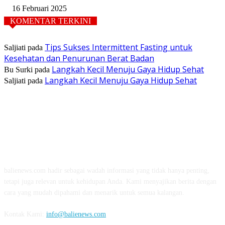
16 Februari 2025
KOMENTAR TERKINI
Tips Sukses Intermittent Fasting untuk
Saljiati
pada
Kesehatan dan Penurunan Berat Badan
Langkah Kecil Menuju Gaya Hidup Sehat
Bu Surki
pada
Langkah Kecil Menuju Gaya Hidup Sehat
Saljiati
pada
TENTANG KAMI
balienews.com hadir sebagai wadah informasi yang tidak hanya penting,
tetapi juga relevan untuk kehidupan Anda. Kami menyajikan berita dengan
cara yang mudah dipahami dan menarik untuk semua kalangan.
Kontak Kami:
info@balienews.com