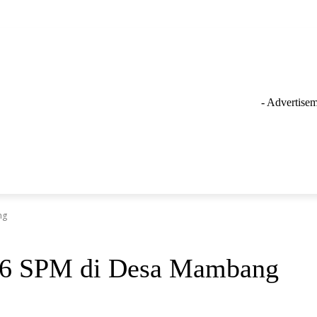
- Advertisem
GAYA HIDUP
LAINNYA
OLAHRAGA
INSPIRASI
ng
u 6 SPM di Desa Mambang