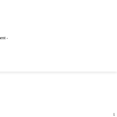
ent -
LAINNYA
0