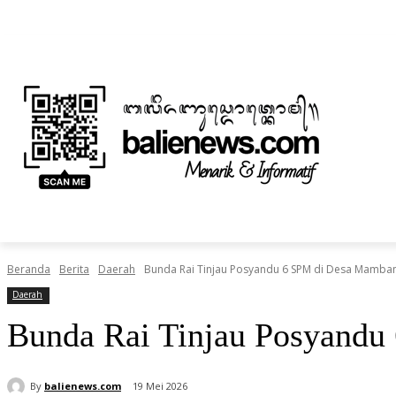
Sabtu, Agustus 8, 2026
Informasi Iklan dan Berita
Tentang Kami
BERITA
NUSANTARA
HOME
TEKNOLOGI
Beranda
Berita
Daerah
Bunda Rai Tinjau Posyandu 6 SPM di Desa Mamba
Daerah
Bunda Rai Tinjau Posyand
By
balienews.com
19 Mei 2026