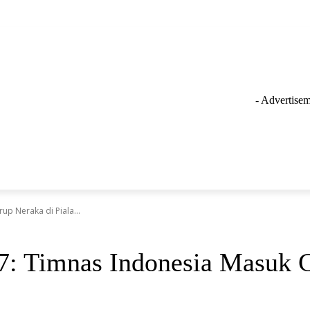
- Advertisem
GAYA HIDUP
LAINNYA
OLAHRAGA
INSPIRASI
up Neraka di Piala...
27: Timnas Indonesia Masuk G