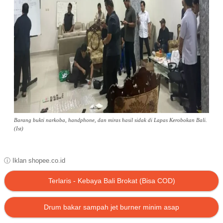
Barang bukti narkoba, handphone, dan miras hasil sidak di Lapas Kerobokan Bali.
(Ist)
ⓘ Iklan shopee.co.id
Terlaris - Kebaya Bali Brokat (Bisa COD)
Drum bakar sampah jet burner minim asap