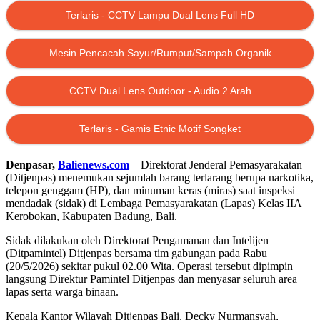
Terlaris - CCTV Lampu Dual Lens Full HD
Mesin Pencacah Sayur/Rumput/Sampah Organik
CCTV Dual Lens Outdoor - Audio 2 Arah
Terlaris - Gamis Etnic Motif Songket
Denpasar,
Balienews.com
– Direktorat Jenderal Pemasyarakatan
(Ditjenpas) menemukan sejumlah barang terlarang berupa narkotika,
telepon genggam (HP), dan minuman keras (miras) saat inspeksi
mendadak (sidak) di Lembaga Pemasyarakatan (Lapas) Kelas IIA
Kerobokan, Kabupaten Badung, Bali.
Sidak dilakukan oleh Direktorat Pengamanan dan Intelijen
(Ditpamintel) Ditjenpas bersama tim gabungan pada Rabu
(20/5/2026) sekitar pukul 02.00 Wita. Operasi tersebut dipimpin
langsung Direktur Pamintel Ditjenpas dan menyasar seluruh area
lapas serta warga binaan.
Kepala Kantor Wilayah Ditjenpas Bali, Decky Nurmansyah,