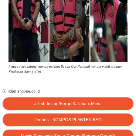
Petugas menggiring mantan pejabat Badan Gizi Nasional menuju mobil tahanan
Kejaksaan Agung. (Ist)
ⓘ Iklan shopee.co.id
Jilbab Instan/Bergo Kalisha x Mima
Terlaris - KOMPOS PLANTER BAG
Mesin Pencacah Sayur/Rumput/Sampah Organik