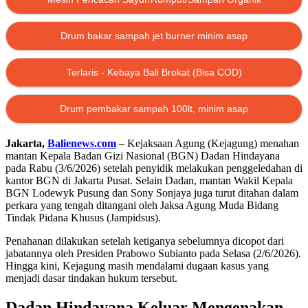
Drum bakar sampah jet burner minim asap
Terlaris - Kebaya Bali Brokat (Bisa COD)
Drum pembakar sampah 100lt, minim asap
Jakarta,
Balienews.com
– Kejaksaan Agung (Kejagung) menahan
mantan Kepala Badan Gizi Nasional (BGN) Dadan Hindayana
pada Rabu (3/6/2026) setelah penyidik melakukan penggeledahan di
kantor BGN di Jakarta Pusat. Selain Dadan, mantan Wakil Kepala
BGN Lodewyk Pusung dan Sony Sonjaya juga turut ditahan dalam
perkara yang tengah ditangani oleh Jaksa Agung Muda Bidang
Tindak Pidana Khusus (Jampidsus).
Penahanan dilakukan setelah ketiganya sebelumnya dicopot dari
jabatannya oleh Presiden Prabowo Subianto pada Selasa (2/6/2026).
Hingga kini, Kejagung masih mendalami dugaan kasus yang
menjadi dasar tindakan hukum tersebut.
Dadan Hindayana Keluar Mengenakan