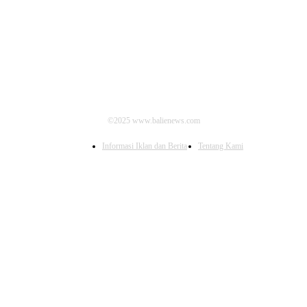
IKUTI KAMI
©2025 www.balienews.com
Informasi Iklan dan Berita
Tentang Kami