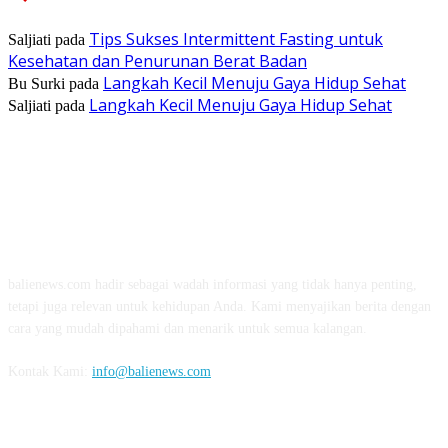
Tips Sukses Intermittent Fasting untuk
Saljiati
pada
Kesehatan dan Penurunan Berat Badan
Langkah Kecil Menuju Gaya Hidup Sehat
Bu Surki
pada
Langkah Kecil Menuju Gaya Hidup Sehat
Saljiati
pada
TENTANG KAMI
balienews.com hadir sebagai wadah informasi yang tidak hanya penting,
tetapi juga relevan untuk kehidupan Anda. Kami menyajikan berita dengan
cara yang mudah dipahami dan menarik untuk semua kalangan.
Kontak Kami:
info@balienews.com