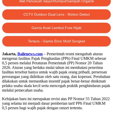
Alat Pencacah Sayur/Rumput/Sampah Organik
CCTV Outdoor Dual Lens - Motion Detect
Gamis Anak Lembut Free Hijab
Terlaris - Gamis Etnic Motif Songket
Jakarta,
Balienews.com
– Pemerintah resmi mengubah aturan
mengenai fasilitas Pajak Penghasilan (PPh) Final UMKM sebesar
0,5 persen melalui Peraturan Pemerintah (PP) Nomor 20 Tahun
2026. Aturan yang berlaku mulai tahun ini membatasi penerima
fasilitas tersebut hanya untuk wajib pajak orang pribadi, perseroan
perorangan yang didirikan oleh satu orang, dan koperasi. Perubahan
dilakukan untuk memastikan insentif pajak benar-benar dinikmati
pelaku usaha skala kecil serta mencegah praktik penghindaran pajak
melalui pemecahan usaha.
Kebijakan baru ini merupakan revisi atas PP Nomor 55 Tahun 2022
yang selama ini menjadi dasar pemberian tarif PPh Final UMKM
0,5 persen bagi wajib pajak dengan omzet tertentu.